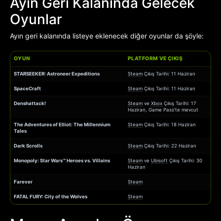
Ayın Geri Kalanında Gelecek
Oyunlar
Ayın geri kalanında listeye eklenecek diğer oyunlar da şöyle:
OYUN
PLATFORM VE ÇIKIŞ
STARSEEKER: Astroneer Expeditions
Steam
Çıkış Tarihi: 11 Haziran
SpaceCraft
Steam
Çıkış Tarihi: 11 Haziran
Denshattack!
Steam
ve
Xbox
Çıkış Tarihi: 17
Haziran, Game Pass’te mevcut
The Adventures of Elliot: The Millennium
Steam
Çıkış Tarihi: 18 Haziran
Tales
Dark Scrolls
Steam
Çıkış Tarihi: 22 Haziran
Monopoly: Star Wars™ Heroes vs. Villains
Steam
ve
Ubisoft
Çıkış Tarihi: 30
Haziran
Farever
Steam
FATAL FURY: City of the Wolves
Steam