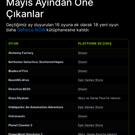
Mayıs Ayından Öne
Çıkanlar
Geçtiğimiz ay duyurulan 16 oyuna ek olarak 18 yeni oyun
daha
GeForce NOW
kütüphanesine katıldı:
OYUN
PLATFORM VE ÇIKIŞ
Alchemy Factory
Steam
Battlestar Galactica: Scattered Hopes
Steam
Blades of Fire
Steam
BeamNG.drive
Epic Games Store
Directive 8020
Steam
Disco Elysium
Xbox
ve Game Pass’te mevcut
Oddsparks: An Automation Adventure
Epic Games Store
Ostranauts
Steam
Planet Coaster 2
Epic Games Store
PowerWash Simulator 2
Xbox
, Game Pass’te mevcut