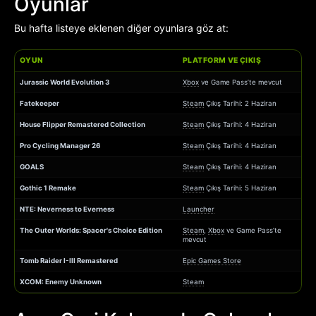
Oyunlar
Bu hafta listeye eklenen diğer oyunlara göz at:
OYUN
PLATFORM VE ÇIKIŞ
Jurassic World Evolution 3
Xbox
ve Game Pass’te mevcut
Fatekeeper
Steam
Çıkış Tarihi: 2 Haziran
House Flipper Remastered Collection
Steam
Çıkış Tarihi: 4 Haziran
Pro Cycling Manager 26
Steam
Çıkış Tarihi: 4 Haziran
GOALS
Steam
Çıkış Tarihi: 4 Haziran
Gothic 1 Remake
Steam
Çıkış Tarihi: 5 Haziran
NTE: Neverness to Everness
Launcher
The Outer Worlds: Spacer's Choice Edition
Steam
,
Xbox
ve Game Pass’te
mevcut
Tomb Raider I-III Remastered
Epic Games Store
XCOM: Enemy Unknown
Steam