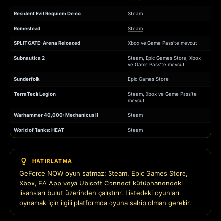
Resident Evil Requiem Demo
Steam
Romestead
Steam
SPLITGATE: Arena Reloaded
Xbox
ve Game Pass’te mevcut
Subnautica 2
Steam
,
Epic Games Store
,
Xbox
ve Game Pass’te mevcut
Sunderfolk
Epic Games Store
TerraTech Legion
Steam
,
Xbox
ve Game Pass’te
mevcut
Warhammer 40,000: Mechanicus II
Steam
World of Tanks: HEAT
Steam
HATIRLATMA
GeForce NOW oyun satmaz; Steam, Epic Games Store,
Xbox, EA App veya Ubisoft Connect kütüphanendeki
lisansları bulut üzerinden çalıştırır. Listedeki oyunları
oynamak için ilgili platformda oyuna sahip olman gerekir.