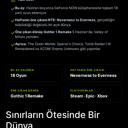
Bu ay:
Haziran boyunca GeForce NOW kütüphanesine toplam 18
yeni oyun ekleniyor.
Haftanın öne çıkanı:
NTE: Neverness to Everness
, gerçekliğin
büküldüğü doğaüstü bir açık dünya.
Öne çıkan dönüş:
Gothic 1 Remake
5 Haziran'da; Valley of
Mines yeniden.
Ayrıca:
The Outer Worlds: Spacer's Choice, Tomb Raider I-III
Remastered ve XCOM: Enemy Unknown gibi yapımlar.
BU AY EKLENEN
HAFTANIN ÖNE ÇIKANI
18 Oyun
Neverness to Everness
ÖNE ÇIKAN DÖNÜŞ
PLATFORMLAR
Gothic 1 Remake
Steam · Epic · Xbox
Sınırların Ötesinde Bir
Dünya