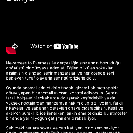
Neverness to Everness ile gerçekliğin sınırlarının bozulduğu
doğaüstü bir dünyaya adım at. Eğilen bükülen sokaklar,
alışılmışın dışındaki şehir manzaraları ve her köşede seni
bekleyen tuhaf olaylarla şehir sürprizlerle dolu.
Oyunda anomalilerin etkisi altındaki gizemli bir metropolde
görev yapan bir anomali avcısını kontrol ediyorsun. Şehrin
farklı bölgelerini sokaklarda dolaşarak keşfedebilir ya da
yüksek noktalardan manzaraya hakim olup gizli yolları, farklı
hikayeleri ve saklanan detayları ortaya çıkarabilirsin. Keşif ve
aksiyon sürekli iç içe ilerlerken, sakin ama tekinsiz bu atmosfer
bir anda yerini yoğun çatışmalara bırakabiliyor.
Şehirdeki her ara sokak ve çatı katı yeni bir gizem saklıyor.
Garip karakterler, doğaüstü olaylar ve çevreyi beklenmedik