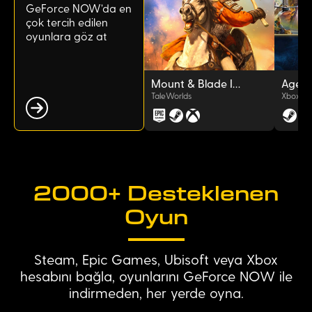
GeForce NOW'da en
çok tercih edilen
oyunlara göz at
Mount & Blade II: Bannerlord
TaleWorlds
Xbox Ga
2000+ Desteklenen
Oyun
Steam, Epic Games, Ubisoft veya Xbox
hesabını bağla, oyunlarını GeForce NOW ile
indirmeden, her yerde oyna.