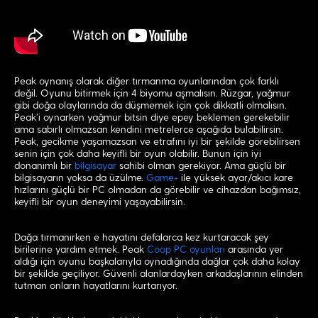
Peak oynanış olarak diğer tırmanma oyunlarından çok farklı
değil. Oyunu bitirmek için 4 biyomu aşmalısın. Rüzgar, yağmur
gibi doğa olaylarında da düşmemek için çok dikkatli olmalısın.
Peak’i oynarken yağmur bitsin diye epey beklemen gerekebilir
ama sabırlı olmazsan kendini metrelerce aşağıda bulabilirsin.
Peak, gecikme yaşamazsan ve etrafını iyi bir şekilde görebilirsen
senin için çok daha keyifli bir oyun olabilir. Bunun için iyi
donanımlı bir
bilgisayar
sahibi olman gerekiyor. Ama güçlü bir
bilgisayarın yoksa da üzülme.
Game+
ile yüksek ayar/akıcı kare
hızlarını güçlü bir PC olmadan da görebilir ve cihazdan bağımsız,
keyifli bir oyun deneyimi yaşayabilirsin.
Dağa tırmanırken e hayatını defalarca kez kurtaracak şey
birilerine yardım etmek. Peak
Coop PC oyunları
arasında yer
aldığı için oyunu başkalarıyla oynadığında dağlar çok daha kolay
bir şekilde geçiliyor. Güvenli alanlardayken arkadaşlarının elinden
tutman onların hayatlarını kurtarıyor.