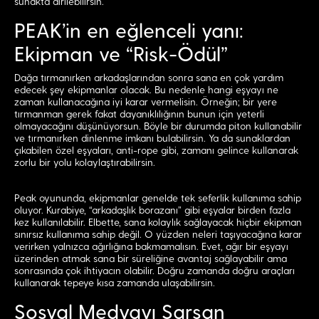
sunakta dirilebilirsin.
PEAK’in en eğlenceli yanı:
Ekipman ve “Risk-Ödül”
Dağa tırmanırken arkadaşlarından sonra sana en çok yardım
edecek şey ekipmanlar olacak. Bu nedenle hangi eşyayı ne
zaman kullanacağına iyi karar vermelisin. Örneğin; bir yere
tırmanman gerek fakat dayanıklılığının bunun için yeterli
olmayacağını düşünüyorsun. Böyle bir durumda piton kullanabilir
ve tırmanırken dinlenme imkanı bulabilirsin. Ya da sunaklardan
çıkabilen özel eşyaları, anti-rope gibi, zamanı gelince kullanarak
zorlu bir yolu kolaylaştırabilirsin.
Peak oyununda, ekipmanlar genelde tek seferlik kullanıma sahip
oluyor. Kurabiye, “arkadaşlık borazanı” gibi eşyalar birden fazla
kez kullanılabilir. Elbette, sana kolaylık sağlayacak hiçbir ekipman
sınırsız kullanıma sahip değil. O yüzden neleri taşıyacağına karar
verirken yalnızca ağırlığına bakmamalısın. Evet, ağır bir eşyayı
üzerinden atmak sana bir süreliğine avantaj sağlayabilir ama
sonrasında çok ihtiyacın olabilir. Doğru zamanda doğru araçları
kullanarak tepeye kısa zamanda ulaşabilirsin.
Sosyal Medyayı Sarsan