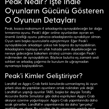
Peak Nedir? İşte İndie
Oyunların Gücünü Gösteren
O Oyunun Detayları
Peak, kısaca maksimum 4 arkadaşınla oynayabileceğin bir dağa
tırmanma oyunu. Peak’i diğer online oyunlardan ayıran en
önemli özelliği oyunu yalnızca arkadaşlarınla oynabiliyor olman.
Oyun seni başka oyuncularla eşleştirmiyor. Eğer Peak’i
oynayabilecek arkadaşın yoksa tek başına da oynayabilirsin.
Arkadaşlarını toplayıp en ufak hatada yere düşebileceğin ve
nereye gideceğine bakarken strateji uzmanı olacağın Peak’i
indirmeden de oynayabilirsin. Böylece bulutta eş zamanlı sesli
sohbet ve arkadaş çağırma ile kurulum ile uğraşmadan
oynamaya başlayabilirsin.
Peak’i Kimler Geliştiriyor?
Landfall ve Aggro Crab farklı konularda uzmanlaşmış iki oyun
şirketi olsa da yaptıkları oyunların ortak noktaları yok değil.
Landfall’un yaptığı oyunlar TABS, başka bir deyişle Totally
Accurate Battle Simulator gibi daha espriliyken Aggro Crab
aksiyon üzerine yoğunlaşıyor. Aggro Crab yapımlarında daha
sıcak görseller, Landfall’ın yapımlarında da daha “gerçekçi”
grafikler yer alıyor. Bu yüzden de iki yayıncının yaptığı oyun