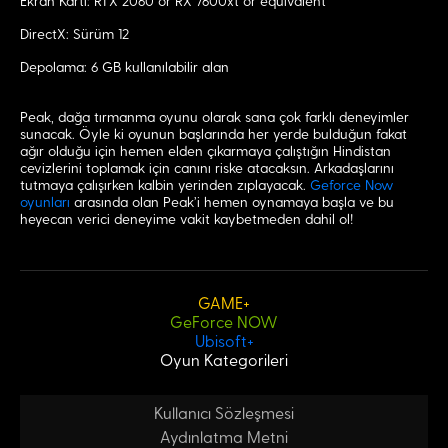
Ekran Kartı: RTX 2060 or RX 7600xt or equivalent
DirectX: Sürüm 12
Depolama: 6 GB kullanılabilir alan
Peak, dağa tırmanma oyunu olarak sana çok farklı deneyimler
sunacak. Öyle ki oyunun başlarında her yerde bulduğun fakat
ağır olduğu için hemen elden çıkarmaya çalıştığın Hindistan
cevizlerini toplamak için canını riske atacaksın. Arkadaşlarını
tutmaya çalışırken kalbin yerinden zıplayacak.
Geforce Now
oyunları
arasında olan Peak’i hemen oynamaya başla ve bu
heyecan verici deneyime vakit kaybetmeden dahil ol!
GAME+
GeForce NOW
Ubisoft+
Oyun Kategorileri
Kullanıcı Sözleşmesi
Aydınlatma Metni