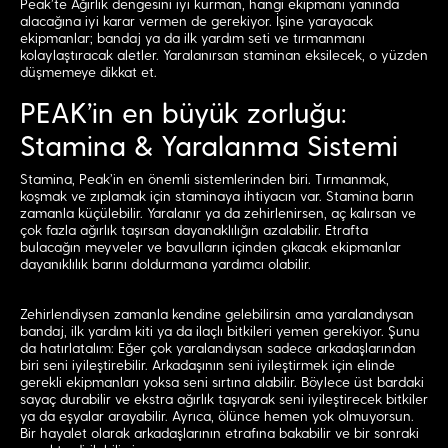
Peak’te Ağırlık dengesini iyi kurman, hangi ekipmanı yanında
alacağına iyi karar vermen de gerekiyor. İşine yarayacak
ekipmanlar; bandaj ya da ilk yardım seti ve tırmanmanı
kolaylaştıracak aletler. Yaralanırsan staminan eksilecek, o yüzden
düşmemeye dikkat et.
PEAK’in en büyük zorluğu:
Stamina & Yaralanma Sistemi
Stamina, Peak’in en önemli sistemlerinden biri. Tırmanmak,
koşmak ve zıplamak için staminaya ihtiyacın var. Stamina barın
zamanla küçülebilir. Yaralanır ya da zehirlenirsen, aç kalırsan ve
çok fazla ağırlık taşırsan dayanaklılığın azalabilir. Etrafta
bulacağın meyveler ve bavulların içinden çıkacak ekipmanlar
dayanıklılık barını doldurmana yardımcı olabilir.
Zehirlendiysen zamanla kendine gelebilirsin ama yaralandıysan
bandaj, ilk yardım kiti ya da ilaçlı bitkileri yemen gerekiyor. Şunu
da hatırlatalım: Eğer çok yaralandıysan sadece arkadaşlarından
biri seni iyileştirebilir. Arkadaşının seni iyileştirmek için elinde
gerekli ekipmanları yoksa seni sırtına alabilir. Böylece üst bardaki
sayaç durabilir ve ekstra ağırlık taşıyarak seni iyileştirecek bitkiler
ya da eşyalar arayabilir. Ayrıca, ölünce hemen yok olmuyorsun.
Bir hayalet olarak arkadaşlarının etrafına bakabilir ve bir sonraki