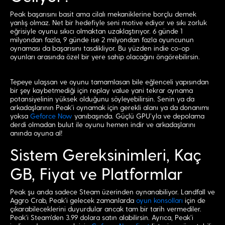
Peak başarısını basit ama cilalı mekaniklerine borçlu demek
yanlış olmaz. Net bir hedefiyle seni motive ediyor ve sıkı zorluk
eğrisiyle oyunu sıkıcı olmaktan uzaklaştırıyor. 6 günde 1
milyondan fazla, 9 günde ise 2 milyondan fazla oyuncunun
oynaması da başarısını tasdikliyor. Bu yüzden indie co-op
oyunları arasında özel bir yere sahip olacağını öngörebilirsin.
Tepeye ulaşsan ve oyunu tamamlasan bile eğlenceli yapısından
bir şey kaybetmediği için replay value yani tekrar oynama
potansiyelinin yüksek olduğunu söyleyebilirsin. Senin ya da
arkadaşlarının Peak’i oynamak için gerekli alanı ya da donanımı
yoksa
Geforce Now
yanıbaşında. Güçlü GPU’yla ve depolama
derdi olmadan bulut ile oyunu hemen indir ve arkadaşlarını
anında oyuna al!
Sistem Gereksinimleri, Kaç
GB, Fiyat ve Platformlar
Peak şu anda sadece Steam üzerinden oynanabiliyor. Landfall ve
Aggro Crab, Peak’i gelecek zamanlarda
oyun konsolları
için de
çıkarabileceklerini duyurdular ancak tam bir tarih vermediler.
Peak’i Steam’den 3.99 dolara satın alabilirsin. Ayrıca, Peak’i