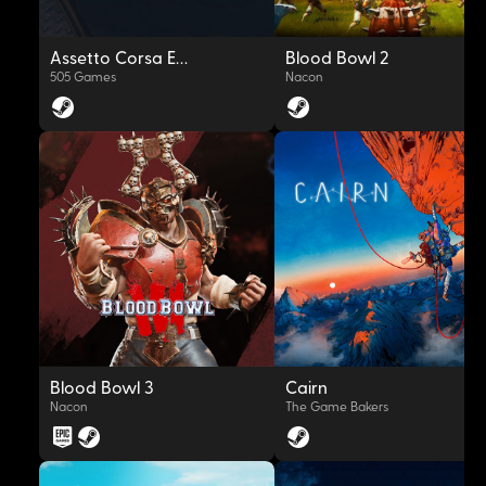
Assetto Corsa EVO
Blood Bowl 2
505 Games
Nacon
OYNAT
OYNAT
Blood Bowl 3
Cairn
Nacon
The Game Bakers