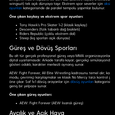
wingsuit) tek açık dünyaya taşır. Ekstrem spor severler için
aksiyo
oyunları
kategorisinde de paralel tempolu yapımlar bulunur.
Öne çıkan kaykay ve ekstrem spor oyunları:
Tony Hawk's Pro Skater 1+2 (klasik kaykay)
Descenders (fizik tabanlı dağ bisikleti)
Riders Republic (çoklu ekstrem dal)
Steep (kış sporları açık dünyası)
Güreş ve Dövüş Sporları
Bu alt tür gerçek profesyonel güreş veya MMA organizasyonlarını
dijital uyarlamasıdır. Arkade tarafa kayar; gerçekçi simülasyondan
gösteri odaklı, karakter merkezli oynanış sunar.
AEW: Fight Forever, All Elite Wrestling kadrosunu temel alır; kariy
modu, çevrimiçi karşılaşmalar ve klasik No Mercy tarzı kontrol şe
öne çıkar. Saf 1v1 dövüş arayanlar için
dövüş oyunları
kategorisi d
geniş bir yelpaze sunar.
Öne çıkan güreş oyunları:
AEW: Fight Forever (AEW lisanslı güreş)
Avcılık ve Açık Hava