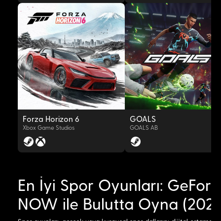
OYNAT
OYNAT
Forza Horizon 6
GOALS
Xbox Game Studios
GOALS AB
En İyi Spor Oyunları: GeForc
OYNAT
OYNAT
NOW ile Bulutta Oyna (2026