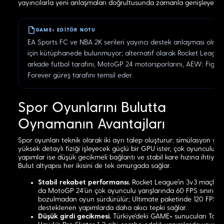
yayıncılarla yeni anlaşmaları doğrultusunda zamanla genişleyebilir
GAME+ EDITÖR NOTU
EA Sports FC ve NBA 2K serileri yayıncı destek anlaşması olmad
için kütüphanede bulunmuyor; alternatif olarak Rocket League
arkade futbol tarafını, MotoGP 24 motorsporlarını, AEW: Fight
Forever güreş tarafını temsil eder.
Spor Oyunlarını Bulutta
Oynamanın Avantajları
Spor oyunları teknik olarak iki ayrı talep oluşturur: simülasyon yap
yüksek detaylı fiziği işleyecek güçlü bir GPU ister, çok oyunculu a
yapımlar ise düşük gecikmeli bağlantı ve stabil kare hızına ihtiyaç
Bulut altyapısı her ikisini de tek omurgada sağlar.
Stabil rekabet performansı.
Rocket League'in 3v3 maçları
da MotoGP 24'ün çok oyunculu yarışlarında 60 FPS sınırı
bozulmadan oyun sürdürülür; Ultimate paketinde 120 FPS 
desteklenen yapımlarda daha akıcı tepki sağlar.
Düşük girdi gecikmesi.
Türkiye'deki GAME+ sunucuları Tony