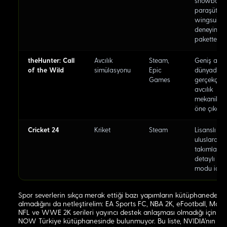
snowboard
paraşüt ve
wingsuit
deneyimini
pakette top
theHunter: Call
Avcılık
Steam,
Geniş açık
of the Wild
simülasyonu
Epic
dünyada
Games
gerçekçi
avcılık
mekanikler
öne çıkar.
Cricket 24
Kriket
Steam
Lisanslı
uluslararas
takımlar v
detaylı kar
modu içerir
Spor severlerin sıkça merak ettiği bazı yapımların kütüphanede ye
almadığını da netleştirelim: EA Sports FC, NBA 2K, eFootball, Mad
NFL ve WWE 2K serileri yayıncı destek anlaşması olmadığı için G
NOW Türkiye kütüphanesinde bulunmuyor. Bu liste, NVIDIA'nın