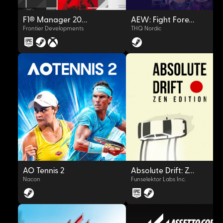
F1® Manager 2023
AEW: Fight Forever
Frontier Developments
THQ Nordic
OYNAT
OYNAT
AO Tennis 2
Absolute Drift: Zen Edition
Nacon
Funselektor Labs Inc.