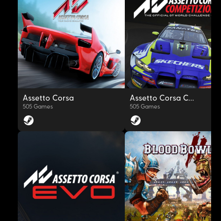
OYNAT
OYNAT
Assetto Corsa
Assetto Corsa Competizione
505 Games
505 Games
OYNAT
OYNAT