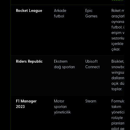
Rocket League
Arkade
Epic
Roket moto
futbol
Games
araçlarla
oynanan 3
futbol; ücre
erişim ve
sezonluk
içerikle ön
çıkar.
Riders Republic
Ekstrem
Ubisoft
Bisiklet, k
dağ sporları
Connect
snowboard
wingsuit
dallarını te
açık düny
toplar.
F1 Manager
Motor
Steam
Formula 1
2023
sporları
takım
yöneticilik
yöneticisi
rolüyle se
planlama 
pilot gelişi