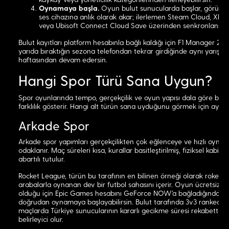
kaykay veya yöneticilik kategorilerinden ilerleyebilirsin.
Oynamaya başla.
Oyun bulut sunucularda başlar, görüntü
ses cihazına anlık olarak akar; ilerlemen Steam Cloud, Xbo
veya Ubisoft Connect Cloud Save üzerinden senkronlanır.
Bulut kayıtları platform hesabınla bağlı kaldığı için F1 Manager 202
yarıda bıraktığın sezona telefondan tekrar girdiğinde aynı yarış
haftasından devam edersin.
Hangi Spor Türü Sana Uygun?
Spor oyunlarında tempo, gerçekçilik ve oyun yapısı dala göre büy
farklılık gösterir. Hangi alt türün sana uyduğunu görmek için ayrışt
Arkade Spor
Arkade spor yapımları gerçekçilikten çok eğlenceye ve hızlı oynan
odaklanır. Maç süreleri kısa, kurallar basitleştirilmiş, fiziksel kabiliye
abartılı tutulur.
Rocket League, türün bu tarafının en bilinen örneği olarak roket 
arabalarla oynanan dev bir futbol sahasını içerir. Oyun ücretsiz eri
olduğu için Epic Games hesabını GeForce NOW'a bağladığında
doğrudan oynamaya başlayabilirsin. Bulut tarafında 3v3 ranked
maçlarda Türkiye sunucularının kararlı gecikme süresi rekabette
belirleyici olur.