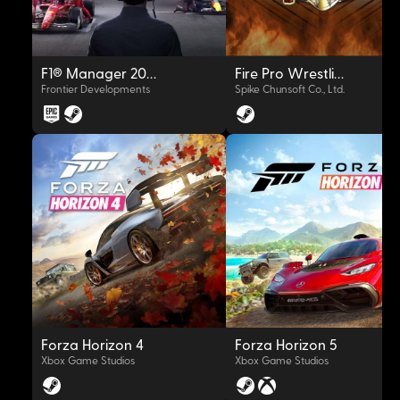
F1® Manager 2022
Fire Pro Wrestling World
Frontier Developments
Spike Chunsoft Co., Ltd.
OYNAT
OYNAT
Forza Horizon 4
Forza Horizon 5
Xbox Game Studios
Xbox Game Studios