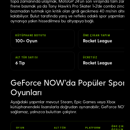
topa zamanında ulaşmak, MotoGP 24'ün son virajında tam zama
frene basmak ya da Tony Hawk's Pro Skater 1+2'de combo zincirin
bozmadan tutmak için kritik olan girdi gecikmesi 40 ms'nin altınd
kalabiliyor. Bulut tarafında yarış ve refleks odaklı spor yapımlarının
oynanışa yakın hissedilmesi bu altyapıya bağlı.
KÜTÜPHANE BOYUTU
ÖNE ÇIKAN YAPIM
100+ Oyun
Rocket League
ALT TÜR SAYISI
ÜCRETSIZ
6 Tip
Rocket League
GeForce NOW'da Popüler Spor
Oyunları
Aşağıdaki yapımlar mevcut Steam, Epic Games veya Xbox
kütüphanendeki lisanslarla doğrudan oynanabilir; GeForce NOW
sağlamaz, yalnızca buluttan çalıştırır.
ÖNE ÇIKAN
OYUN
ALT TÜR
PLATFORM
ÖZELLIK