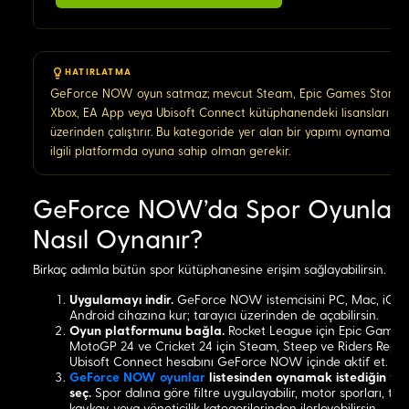
HATIRLATMA
GeForce NOW oyun satmaz; mevcut Steam, Epic Games Store,
Xbox, EA App veya Ubisoft Connect kütüphanendeki lisansları bul
üzerinden çalıştırır. Bu kategoride yer alan bir yapımı oynamak iç
ilgili platformda oyuna sahip olman gerekir.
GeForce NOW'da Spor Oyunları
Nasıl Oynanır?
Birkaç adımla bütün spor kütüphanesine erişim sağlayabilirsin.
Uygulamayı indir.
GeForce NOW istemcisini PC, Mac, iOS 
Android cihazına kur; tarayıcı üzerinden de açabilirsin.
Oyun platformunu bağla.
Rocket League için Epic Games,
MotoGP 24 ve Cricket 24 için Steam, Steep ve Riders Republ
Ubisoft Connect hesabını GeForce NOW içinde aktif et.
GeForce NOW oyunlar
listesinden oynamak istediğin ya
seç.
Spor dalına göre filtre uygulayabilir, motor sporları, teni