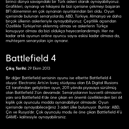
birinci dünya savaşındaki bir Türk askeri olarak oynayabiliyoruz.
Grafikleri, oynanışı ve hikayesi ile bizi içerisine çekmeyi başaran
BF1 döneminin en çok oynanan oyunlarından biri oldu. Oyun
içerisinde bulunan senaryolarda, ABD, Türkiye, Almanya ve daha
birçok ülkenin askerleriyle oynayabiliyoruz. Çeşitlilik açısından
Özellikle Türkiye’nin eklenmiş olması ve askerlerin Türkçe
konuşuyor olması da bizi oldukça heyecanlandırmıştı. Her ne
kadar artık oyunun online oyuncu sayısı eskisi kadar olmasa da,
muhteşem senaryoları için oynanır.
Battlefield 4
Çıkış Tarihi:
29 Ekim 2013
Bir diğer Battlefield serisinin oyunu ise elbette Battlefield 4
oluyor. Electronic Arts’ın İsveç stüdyosu olan EA Digital Illusions
CE tarafından geliştirilen oyun, 2011 yılında piyasaya sürülmüş
olan Battlefield 3’ün devamıdır. Senaryolarının kuvvetli olmasının
yanı sıra Battlefield 4’de öne çıkan en önemli özelliklerden biri 64
kişilik çok oyunculu modda oynanabiliyor olmasıdır. Oyun
içerisinde oynayabileceğiniz 3 adet ülke bulunuyor. Bunlar: ABD,
Çin ve Rusya’dır. Çok oyunculu modu ile öne çıkan Battlefield 4’ü
GAME+ kalitesiyle oynayabilirsiniz.