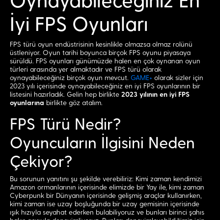
Oynayabileceğiniz En
İyi FPS Oyunları
FPS türü oyun endüstrisinin kesinlikle olmazsa olmaz rolünü
üstleniyor. Oyun tarihi boyunca birçok FPS oyunu piyasaya
sürüldü. FPS oyunları günümüzde halen en çok oynanan oyun
türleri arasında yer almaktadır ve FPS türü olarak
oynayabileceğiniz birçok oyun mevcut.
GAME+
olarak sizler için
2023 yılı içerisinde oynayabileceğiniz en iyi FPS oyunlarının bir
listesini hazırladık. Gelin hep birlikte
2023 yılının en iyi FPS
oyunlarına
birlikte göz atalım.
FPS Türü Nedir?
Oyuncuların İlgisini Neden
Çekiyor?
Bu sorunun yanıtını şu şekilde verebiliriz: Kimi zaman kendimizi
Amazon ormanlarının içerisinde elimizde bir Yay ile, kimi zaman
Cyberpunk bir Dünyanın içerisinde gelişmiş araçlar kullanırken,
kimi zaman ise uzay boşluğunda bir uzay gemisinin içerisinde
ışık hızıyla seyahat ederken bulabiliyoruz ve bunları birinci şahıs