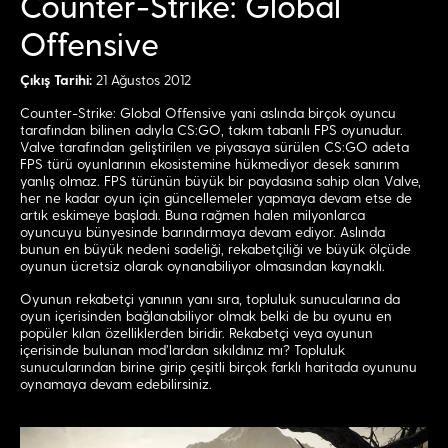
Counter-Strike: Global
Offensive
Çıkış Tarihi:
21 Ağustos 2012
Counter-Strike: Global Offensive yani aslında birçok oyuncu
tarafından bilinen adıyla CS:GO, takım tabanlı FPS oyunudur.
Valve tarafından geliştirilen ve piyasaya sürülen CS:GO adeta
FPS türü oyunlarının ekosistemine hükmediyor desek sanırım
yanlış olmaz. FPS türünün büyük bir paydasına sahip olan Valve,
her ne kadar oyun için güncellemeler yapmaya devam etse de
artık eskimeye başladı. Buna rağmen halen milyonlarca
oyuncuyu bünyesinde barındırmaya devam ediyor. Aslında
bunun en büyük nedeni sadeliği, rekabetçiliği ve büyük ölçüde
oyunun ücretsiz olarak oynanabiliyor olmasından kaynaklı.
Oyunun rekabetçi yanının yanı sıra, topluluk sunucularına da
oyun içerisinden bağlanabiliyor olmak belki de bu oyunu en
popüler kılan özelliklerden biridir. Rekabetçi veya oyunun
içerisinde bulunan mod’lardan sıkıldınız mı? Topluluk
sunucularından birine girip çeşitli birçok farklı haritada oyununu
oynamaya devam edebilirsiniz.