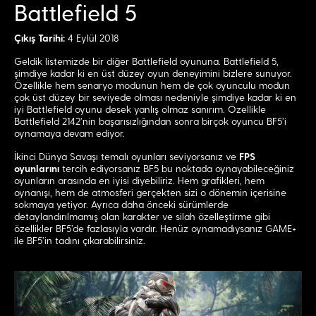
Battlefield 5
Çıkış Tarihi:
4 Eylül 2018
Geldik listemizde bir diğer Battlefield oyununa. Battlefield 5,
şimdiye kadar ki en üst düzey oyun deneyimini bizlere sunuyor.
Özellikle hem senaryo modunun hem de çok oyunculu modun
çok üst düzey bir seviyede olması nedeniyle şimdiye kadar ki en
iyi Battlefield oyunu desek yanlış olmaz sanırım. Özellikle
Battlefield 2142’nin başarısızlığından sonra birçok oyuncu BF5’i
oynamaya devam ediyor.
İkinci Dünya Savaşı temalı oyunları seviyorsanız ve
FPS
oyunlarını
tercih ediyorsanız BF5 bu noktada oynayabileceğiniz
oyunların arasında en iyisi diyebiliriz. Hem grafikleri, hem
oynanışı, hem de atmosferi gerçekten sizi o dönemin içerisine
sokmaya yetiyor. Ayrıca daha önceki sürümlerde
detaylandırılmamış olan karakter ve silah özelleştirme gibi
özellikler BF5’de fazlasıyla vardır. Henüz oynamadıysanız GAME+
ile BF5’in tadını çıkarabilirsiniz.