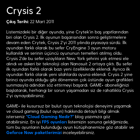
Crysis 2
Çıkış Tarihi:
22 Mart 2011
Listemizdeki bir diğer oyunda, yine Crytek’in baş yapıtlarından
biri olan Crysis 2. İlk oyunun başarısından sonra geliştirmelere
devam eden Crytek, Crysis 2’yi 2011 yılında piyasaya sürdü. İlk
oyundan farklı olarak bu sefer CryEngine 3 oyun motoru
kullanıldı ve serinin üçüncü oyununun temelleri atılmış oldu.
Crysis 2’de bu sefer uzaylıların New York şehrini yok etmesi ele
alındı ve askeri bir teknoloji olan Nanosuit 2 ortaya çıktı. Bu sefer
ilk oyundan farklı olarak bazı yeni özelliklerde eklendi. Ayrıca ilk
oyundan farklı olarak yeni silahlarda oyuna eklendi. Crysis 2 yine
birinci oyunda olduğu gibi döneminin çok üstünde oyun grafikleri
sunmasıyla adından söz ettirmeyi başardı. GAME+ aboneliğinizi
başlatarak, herhangi bir sorun yaşamadan siz de rahatlıkla Crysis
2’yi oynayabilirsiniz.
GAME+ ile kusursuz bir bulut oyun teknolojisi deneyimi yaşamak
ve cloud gaming (bulut oyun) hakkında detaylı bilgi almak
isterseniz
"Cloud Gaming Nedir?"
blog yazımıza göz
atabilirsiniz. En iyi
FPS oyunları
listemizin sonuna geldiğimizde,
tüm bu oyunların bulunduğu oyun kütüphanemize göz atabilir ve
Geforce Now paketlerimizi
inceleyebilirsiniz.