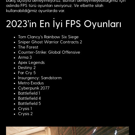
bakış açısıyla deneyimliyoruz. Bunları deneyimleyebildiğimiz için
aslında FPS türü oyunları seviyoruz. Ve elbette silah
kullanabildiğimiz oyunlarda var.
2023’in En İyi FPS Oyunları
Tom Clancy's Rainbow Six Siege
Sniper Ghost Warrior Contracts 2
The Forest
Counter-Strike: Global Offensive
Arma 3
Apex Legends
Destiny 2
Far Cry 5
Insurgency: Sandstorm
Metro Exodus
Cyberpunk 2077
Battlefield 1
Battlefield 4
Battlefield 5
Crysis 1
Crysis 2