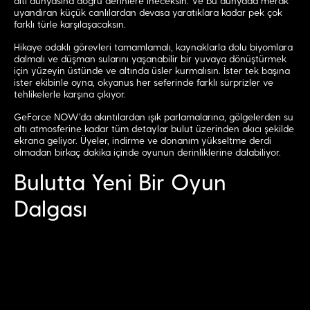
altı dünyasına doğru derinlere ineceksin. Ve bu dünyada merak
uyandıran küçük canlılardan devasa yaratıklara kadar pek çok
farklı türle karşılaşacaksın.
Hikaye odaklı görevleri tamamlamalı, kaynaklarla dolu biyomlara
dalmalı ve düşman sularını yaşanabilir bir yuvaya dönüştürmek
için yüzeyin üstünde ve altında üsler kurmalısın. İster tek başına
ister ekibinle oyna, okyanus her seferinde farklı sürprizler ve
tehlikelerle karşına çıkıyor.
GeForce NOW’da akıntılardan ışık parlamalarına, gölgelerden su
altı atmosferine kadar tüm detaylar bulut üzerinden akıcı şekilde
ekrana geliyor. Üyeler, indirme ve donanım yükseltme derdi
olmadan birkaç dakika içinde oyunun derinliklerine dalabiliyor.
Bulutta Yeni Bir Oyun
Dalgası