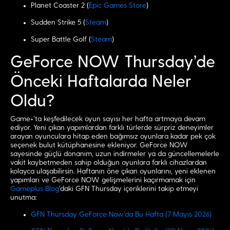
Planet Coaster 2 (
Epic Games Store
)
Sudden Strike 5 (
Steam
)
Super Battle Golf (
Steam
)
GeForce NOW Thursday’de
Önceki Haftalarda Neler
Oldu?
Game+’ta keşfedilecek oyun sayısı her hafta artmaya devam
ediyor. Yeni çıkan yapımlardan farklı türlerde sürpriz deneyimler
arayan oyunculara hitap eden bağımsız oyunlara kadar pek çok
seçenek bulut kütüphanesine ekleniyor. GeForce NOW
sayesinde güçlü donanım, uzun indirmeler ya da güncellemelerle
vakit kaybetmeden sahip olduğun oyunlara farklı cihazlardan
kolayca ulaşabilirsin. Haftanın öne çıkan oyunlarını, yeni eklenen
yapımları ve GeForce NOW gelişmelerini kaçırmamak için
Gameplus Blog
’daki GFN Thursday içeriklerini takip etmeyi
unutma:
GFN Thursday GeForce Now’da Bu Hafta (7 Mayıs 2026)