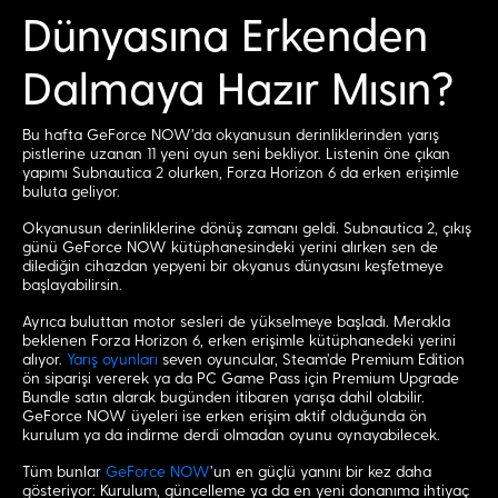
Dünyasına Erkenden
Dalmaya Hazır Mısın?
Bu hafta GeForce NOW’da okyanusun derinliklerinden yarış
pistlerine uzanan 11 yeni oyun seni bekliyor. Listenin öne çıkan
yapımı Subnautica 2 olurken, Forza Horizon 6 da erken erişimle
buluta geliyor.
Okyanusun derinliklerine dönüş zamanı geldi. Subnautica 2, çıkış
günü GeForce NOW kütüphanesindeki yerini alırken sen de
dilediğin cihazdan yepyeni bir okyanus dünyasını keşfetmeye
başlayabilirsin.
Ayrıca buluttan motor sesleri de yükselmeye başladı. Merakla
beklenen Forza Horizon 6, erken erişimle kütüphanedeki yerini
alıyor.
Yarış oyunları
seven oyuncular, Steam’de Premium Edition
ön siparişi vererek ya da PC Game Pass için Premium Upgrade
Bundle satın alarak bugünden itibaren yarışa dahil olabilir.
GeForce NOW üyeleri ise erken erişim aktif olduğunda ön
kurulum ya da indirme derdi olmadan oyunu oynayabilecek.
Tüm bunlar
GeForce NOW
’un en güçlü yanını bir kez daha
gösteriyor: Kurulum, güncelleme ya da en yeni donanıma ihtiyaç