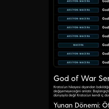
God
AKSİYON-MACERA
God 
AKSİYON-MACERA
God 
AKSİYON-MACERA
God 
AKSİYON-MACERA
God 
AKSİYON-MACERA
God 
MACERA
God
AKSİYON-MACERA
God
AKSİYON-MACERA
God of War Seri
Kratos'un hikayesi dışarıdan bakıldı
değişemeyeceğini anlatır. Başlangıçta
dünyayla değil Kratos'un kendi iç düny
Yunan Dönemi: Öf