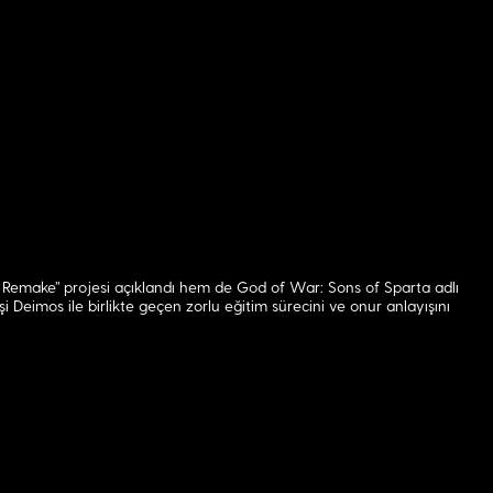
Remake" projesi açıklandı hem de God of War: Sons of Sparta adlı
i Deimos ile birlikte geçen zorlu eğitim sürecini ve onur anlayışını