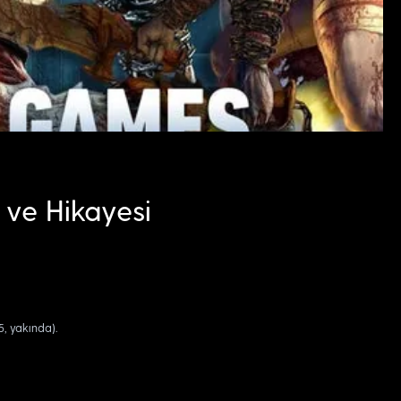
ve Hikayesi
5, yakında).