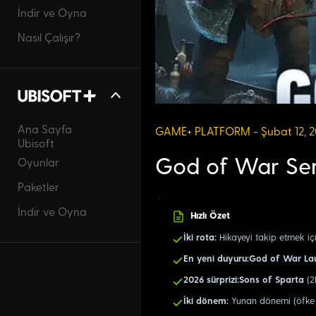
İndir ve Oyna
Nasıl Çalışır?
Ana Sayfa
GAME+ PLATFORM - Şubat 12, 2
Ubisoft
God of War Ser
Oyunlar
Paketler
İndir ve Oyna
Hızlı Özet
İki rota:
Hikayeyi takip etmek için
En yeni duyuru:
God of War La
2026 sürprizi:
Sons of Sparta
(2D
İki dönem:
Yunan dönemi (öfke v