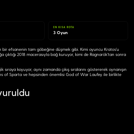
EN KISA ROTA
3 Oyun
an bir efsanenin tam göbeğine düşmek gibi. Kimi oyuncu Kratos'u
uğa çıktığı 2018 macerasıyla bağ kuruyor, kimi de Ragnarök'tan sonra
k sıraya koyuyor, aynı zamanda çıkış sıralarını göstererek oynanışın
Sons of Sparta ve hepsinden önemlisi God of War Laufey ile birlikte
yuruldu