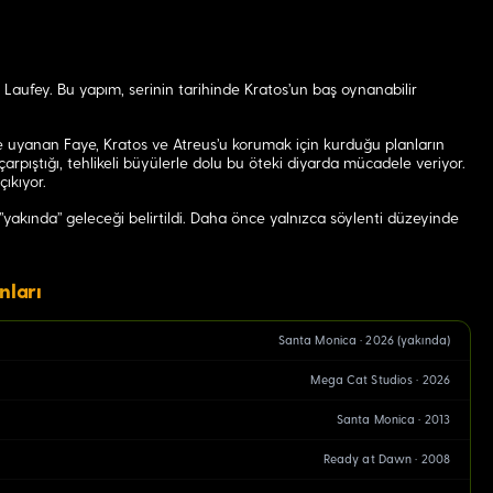
aufey. Bu yapım, serinin tarihinde Kratos'un baş oynanabilir
e uyanan Faye, Kratos ve Atreus'u korumak için kurduğu planların
 çarpıştığı, tehlikeli büyülerle dolu bu öteki diyarda mücadele veriyor.
ıkıyor.
"yakında" geleceği belirtildi. Daha önce yalnızca söylenti düzeyinde
nları
Santa Monica · 2026 (yakında)
Mega Cat Studios · 2026
Santa Monica · 2013
Ready at Dawn · 2008