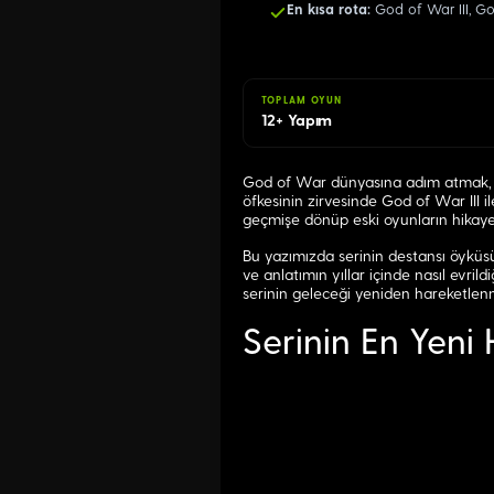
En kısa rota:
God of War III, Go
TOPLAM OYUN
12+ Yapım
God of War dünyasına adım atmak, sa
öfkesinin zirvesinde God of War III 
geçmişe dönüp eski oyunların hikayede
Bu yazımızda serinin destansı öyküsü
ve anlatımın yıllar içinde nasıl evri
serinin geleceği yeniden hareketle
Serinin En Yeni