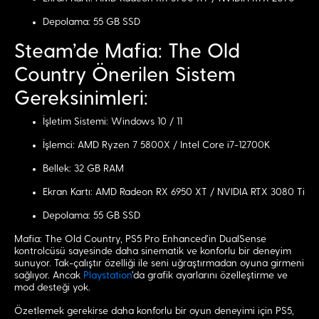
Depolama: 55 GB SSD
Steam’de Mafia: The Old
Country Önerilen Sistem
Gereksinimleri:
İşletim Sistemi: Windows 10 / 11
İşlemci: AMD Ryzen 7 5800X / Intel Core i7-12700K
Bellek: 32 GB RAM
Ekran Kartı: AMD Radeon RX 6950 XT / NVIDIA RTX 3080 Ti
Depolama: 55 GB SSD
Mafia: The Old Country, PS5 Pro Enhanced’in DualSense
kontrolcüsü sayesinde daha sinematik ve konforlu bir deneyim
sunuyor. Tak-çalıştır özelliği ile seni uğraştırmadan oyuna girmeni
sağlıyor. Ancak
Playstation
’da grafik ayarlarını özelleştirme ve
mod desteği yok.
Özetlemek gerekirse daha konforlu bir oyun deneyimi için PS5,