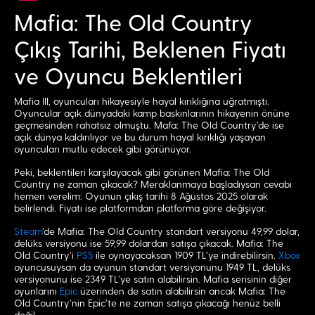
Mafia: The Old Country
Çıkış Tarihi, Beklenen Fiyatı
ve Oyuncu Beklentileri
Mafia III, oyuncuları hikayesiyle hayal kırıklığına uğratmıştı.
Oyuncular açık dünyadaki kamp baskınlarının hikayenin önüne
geçmesinden rahatsız olmuştu. Mafa: The Old Country’de ise
açık dünya kaldırılıyor ve bu durum hayal kırıklığı yaşayan
oyuncuları mutlu edecek gibi görünüyor.
Peki, beklentileri karşılayacak gibi görünen Mafia: The Old
Country ne zaman çıkacak? Meraklanmaya başladıysan cevabı
hemen verelim: Oyunun çıkış tarihi 8 Ağustos 2025 olarak
belirlendi. Fiyatı ise platformdan platforma göre değişiyor.
Steam
’de Mafia: The Old Country standart versiyonu 49,99 dolar,
delüks versiyonu ise 59,99 dolardan satışa çıkacak. Mafia: The
Old Country’i
PS5
ile oynayacaksan 1909 TL’ye indirebilirsin.
Xbox
oyuncusuysan da oyunun standart versiyonunu 1949 TL, delüks
versiyonunu ise 2349 TL’ye satın alabilirsin. Mafia serisinin diğer
oyunlarını
Epic
üzerinden de satın alabilirsin ancak Mafia: The
Old Country’nin Epic’te ne zaman satışa çıkacağı henüz belli