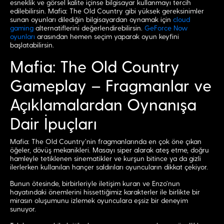
esneklik ve görsel kalite içinse bilgisayar kullanmayı tercih
edilebilirsin. Mafia: The Old Country gibi yüksek gereksinimler
sunan oyunları dilediğin bilgisayardan oynamak için
cloud
gaming
alternatiflerini değerlendirebilirsin.
GeForce Now
oyunları
arasından hemen seçim yaparak oyun keyfini
başlatabilirsin.
Mafia: The Old Country
Gameplay – Fragmanlar ve
Açıklamalardan Oynanışa
Dair İpuçları
Mafia: The Old Country’nin fragmanlarında en çok öne çıkan
öğeler, dövüş mekanikleri. Masayı siper alarak ateş etme, doğru
hamleyle tetiklenen sinematikler ve kurşun bitince ya da gizli
ilerlerken kullanılan hançer saldırıları oyuncuların dikkat çekiyor.
Bunun ötesinde, birbirleriyle iletişim kuran ve Enzo’nun
hayatındaki önemlerini hissettiğimiz karakterler ile birlikte bir
mirasın oluşumunu izlemek oyunculara eşsiz bir deneyim
sunuyor.