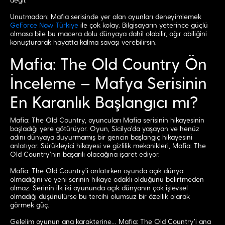
değil.
Unutmadan; Mafia serisinde yer alan oyunları deneyimlemek
GeForce Now Türkiye
ile çok kolay. Bilgisayarın yeterince güçlü
olmasa bile bu macera dolu dünyaya dahil olabilir, ağır abiliğini
konuşturarak hayatta kalma savaşı verebilirsin.
Mafia: The Old Country Ön
İnceleme – Mafya Serisinin
En Karanlık Başlangıcı mı?
Mafia: The Old Country, oyuncuları Mafia serisinin hikayesinin
başladığı yere götürüyor. Oyun, Sicilya’da yaşayan ve henüz
adını dünyaya duyurmamış bir gencin başlangıç hikayesini
anlatıyor. Sürükleyici hikayesi ve gizlilik mekanikleri, Mafia: The
Old Country’nin başarılı olacağına işaret ediyor.
Mafia: The Old Country’i anlatırken oyunda açık dünya
olmadığını ve yeni serinin hikaye odaklı olduğunu belirtmeden
olmaz. Serinin ilk iki oyununda açık dünyanın çok işlevsel
olmadığı düşünülürse bu tercihi olumsuz bir özellik olarak
görmek güç.
Gelelim oyunun ana karakterine… Mafia: The Old Country’i ana