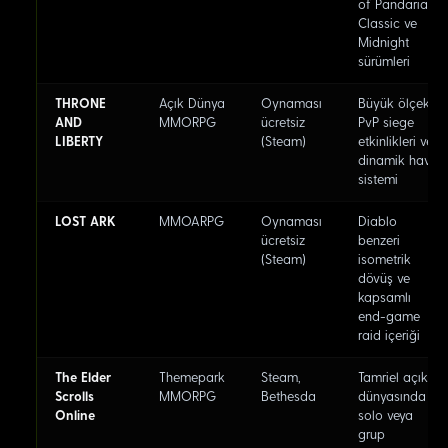
of Pandaria
Classic ve
Midnight
sürümleri
THRONE
Açık Dünya
Oynaması
Büyük ölçekli
AND
MMORPG
ücretsiz
PvP siege
LIBERTY
(Steam)
etkinlikleri ve
dinamik hava
sistemi
LOST ARK
MMOARPG
Oynaması
Diablo
ücretsiz
benzeri
(Steam)
isometrik
dövüş ve
kapsamlı
end-game
raid içeriği
The Elder
Themepark
Steam,
Tamriel açık
Scrolls
MMORPG
Bethesda
dünyasında
Online
solo veya
grup