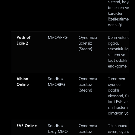
sistemi, hayat
becerileri ve
karakter
özelleştirme
derinliği
Path of
MMOARPG
Oynaması
Derin yetenek
Exile 2
ücretsiz
ağacı,
(Steam)
sezonluk lig
sistemi ve
loot odaklı
end-game
Albion
Sandbox
Oynaması
Tamamen
Online
MMORPG
ücretsiz
oyuncu
(Steam)
odaklı
ekonomi, full-
loot PvP ve
sınıf sistemi
olmayan yapı
EVE Online
Sandbox
Oynaması
Tek sunucu
Uzay MMO
ücretsiz
evren, oyuncu