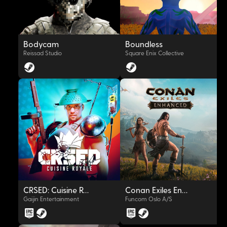
Bodycam
Boundless
Reissad Studio
Square Enix Collective
OYNAT
OYNAT
CRSED: Cuisine Royale
Conan Exiles Enhanced
Gaijin Entertainment
Funcom Oslo A/S