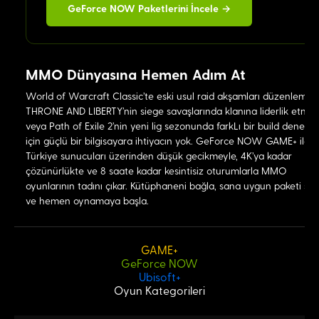
GeForce NOW Paketlerini İncele →
MMO Dünyasına Hemen Adım At
World of Warcraft Classic'te eski usul raid akşamları düzenlemek
THRONE AND LIBERTY'nin siege savaşlarında klanına liderlik etme
veya Path of Exile 2'nin yeni lig sezonunda farkLı bir build denem
için güçlü bir bilgisayara ihtiyacın yok. GeForce NOW GAME+ ile
Türkiye sunucuları üzerinden düşük gecikmeyle, 4K'ya kadar
çözünürlükte ve 8 saate kadar kesintisiz oturumlarla MMO
oyunlarının tadını çıkar. Kütüphaneni bağla, sana uygun paketi seç
ve hemen oynamaya başla.
GAME+
GeForce NOW
Ubisoft+
Oyun Kategorileri