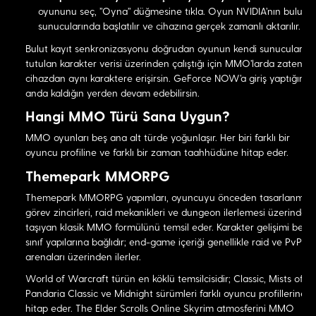
oyununu seç, "Oyna" düğmesine tıkla. Oyun NVIDIA'nın bulut
sunucularında başlatılır ve cihazına gerçek zamanlı aktarılır.
Bulut kayıt senkronizasyonu doğrudan oyunun kendi sunucuların
tutulan karakter verisi üzerinden çalıştığı için MMO'larda zaten he
cihazdan aynı karaktere erişirsin. GeForce NOW'a giriş yaptığın
anda kaldığın yerden devam edebilirsin.
Hangi MMO Türü Sana Uygun?
MMO oyunları beş ana alt türde yoğunlaşır. Her biri farklı bir
oyuncu profiline ve farklı bir zaman taahhüdüne hitap eder.
Themepark MMORPG
Themepark MMORPG yapımları, oyuncuyu önceden tasarlanmış
görev zincirleri, raid mekanikleri ve dungeon ilerlemesi üzerinden
taşıyan klasik MMO formülünü temsil eder. Karakter gelişimi belirli
sınıf yapılarına bağlıdır; end-game içeriği genellikle raid ve PvP
arenaları üzerinden ilerler.
World of Warcraft türün en köklü temsilcisidir; Classic, Mists of
Pandaria Classic ve Midnight sürümleri farklı oyuncu profillerine
hitap eder. The Elder Scrolls Online Skyrim atmosferini MMO