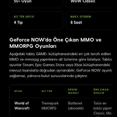
50+ Oyun
WoW Classic
ALT TÜR SAYISI
MAKS. OTURUM
4 Tip
8 Saat
GeForce NOW'da Öne Çıkan MMO ve
MMORPG Oyunları
Aşağıdaki tablo, GAME+ kütüphanesindeki en çok tercih edilen
MMO ve mmorpg yapımlarını alt türlerine göre listeliyor. Tablodak
oyunlar Steam, Epic Games Store veya Xbox kütüphanendeki
mevcut lisanslarla doğrudan oynanabilir; GeForce NOW oyunları
sağlamaz, yalnızca bulut sunucularında çalıştırır.
ERIŞIM
ÖNE ÇIKAN
OYUN
ALT TÜR
MODELI
ÖZELLIK
World of
Themepark
Battle.net
Türün en
Warcraft
MMORPG
(abonelik)
köklü yapımı;
Classic, Mists