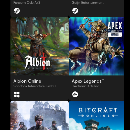
Funcom Oslo A/S
Gaijin Entertainment
OYNAT
OYNAT
Albion Online
Apex Legends™
Sandbox Interactive GmbH
Electronic Arts Inc.
OYNAT
OYNAT