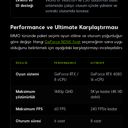
Eklenti ve
World of Warcraft ve ESO addon'ları bulut
UI desteği
ortamında çalışır; oturum içinde yüklenir ve
sonraki oturumda korunur.
Performance ve Ultimate Karşılaştırması
MMO türünde paket seçimi oyun stiline ve oturum yoğunluğuna
göre değişir. Hangi
GeForce NOW fiyat
seçeneğinin sana uygun
olduğunu belirlemek için aşağıdaki karşılaştırmayı inceleyebilirsin:
ÖZELLIK
PERFORMANCE
ULTIMATE
Oyun sistemi
GeForce RTX /
GeForce RTX 4080 /
8 vCPU
16 vCPU
Maksimum
1440p QHD
5K'ye kadar (4K HDR
çözünürlük
dahil)
Maksimum FPS
60 FPS
240 FPS'e kadar
Oturum süresi
6 saat
8 saat