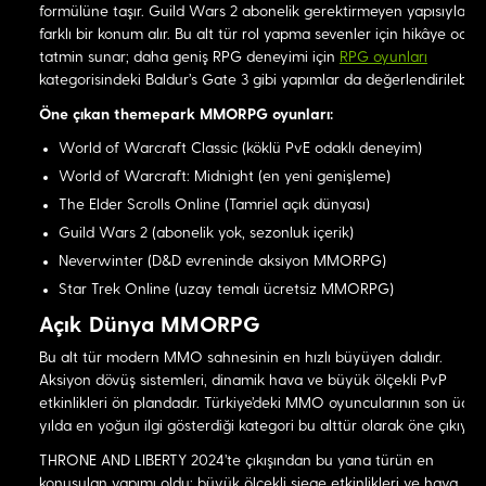
formülüne taşır. Guild Wars 2 abonelik gerektirmeyen yapısıyla
farklı bir konum alır. Bu alt tür rol yapma sevenler için hikâye odakl
tatmin sunar; daha geniş RPG deneyimi için
RPG oyunları
kategorisindeki Baldur's Gate 3 gibi yapımlar da değerlendirilebilir.
Öne çıkan themepark MMORPG oyunları:
World of Warcraft Classic (köklü PvE odaklı deneyim)
World of Warcraft: Midnight (en yeni genişleme)
The Elder Scrolls Online (Tamriel açık dünyası)
Guild Wars 2 (abonelik yok, sezonluk içerik)
Neverwinter (D&D evreninde aksiyon MMORPG)
Star Trek Online (uzay temalı ücretsiz MMORPG)
Açık Dünya MMORPG
Bu alt tür modern MMO sahnesinin en hızlı büyüyen dalıdır.
Aksiyon dövüş sistemleri, dinamik hava ve büyük ölçekli PvP
etkinlikleri ön plandadır. Türkiye'deki MMO oyuncularının son üç
yılda en yoğun ilgi gösterdiği kategori bu alttür olarak öne çıkıyor.
THRONE AND LIBERTY 2024'te çıkışından bu yana türün en
konuşulan yapımı oldu; büyük ölçekli siege etkinlikleri ve hava