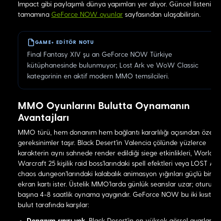
Impact gibi paylaşımlı dünya yapımları yer alıyor. Güncel listenin
tamamına
GeForce NOW oyunlar
sayfasından ulaşabilirsin.
GAME+ EDITÖR NOTU
Final Fantasy XIV şu an GeForce NOW Türkiye
kütüphanesinde bulunmuyor; Lost Ark ve WoW Classic
kategorinin en aktif modern MMO temsilcileri.
MMO Oyunlarını Bulutta Oynamanın
Avantajları
MMO türü, hem donanım hem bağlantı kararlılığı açısından özel
gereksinimler taşır. Black Desert'in Valencia çölünde yüzlerce
karakterin aynı sahnede render edildiği siege etkinlikleri, World o
Warcraft 25 kişilik raid boss'larındaki spell efektleri veya LOST AR
chaos dungeon'larındaki kalabalık animasyon yığınları güçlü bir
ekran kartı ister. Üstelik MMO'larda günlük seanslar uzar; oturum
başına 4-8 saatlik oynama yaygındır. GeForce NOW bu iki kısıtı
bulut tarafında karşılar:
Donanım sınırı yok.
Black Desert'in en yüksek görsel ayarları,