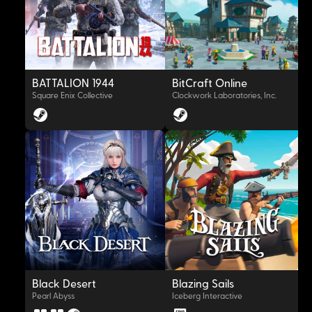
BATTALION 1944
BitCraft Online
Square Enix Collective
Clockwork Laboratories, Inc.
OYNAT
OYNAT
Black Desert
Blazing Sails
Pearl Abyss
Iceberg Interactive