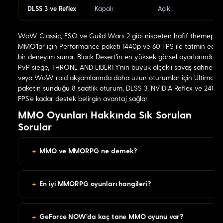
DLSS 3 ve Reflex
Kapalı
Açık
WoW Classic, ESO ve Guild Wars 2 gibi nispeten hafif themepar
MMO'lar için Performance paketi 1440p ve 60 FPS ile tatmin edici
bir deneyim sunar. Black Desert'in en yüksek görsel ayarlarında
PvP siege, THRONE AND LIBERTY'nin büyük ölçekli savaş sahneleri
veya WoW raid akşamlarında daha uzun oturumlar için Ultimate
paketin sunduğu 8 saatlik oturum, DLSS 3, NVIDIA Reflex ve 240
FPS'e kadar destek belirgin avantaj sağlar.
MMO Oyunları Hakkında Sık Sorulan
Sorular
+
MMO ve MMORPG ne demek?
+
En iyi MMORPG oyunları hangileri?
+
GeForce NOW'da kaç tane MMO oyunu var?