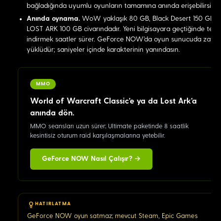
bağladığında uyumlu oyunların tamamına anında erişebilirsin.
Anında oynama.
WoW yaklaşık 80 GB, Black Desert 150 GB,
LOST ARK 100 GB civarındadır. Yeni bilgisayara geçtiğinde tekr
indirmek saatler sürer. GeForce NOW'da oyun sunucuda zaten
yüklüdür; saniyeler içinde karakterinin yanındasın.
MMO
World of Warcraft Classic'e ya da Lost Ark'a
anında dön.
MMO seansları uzun sürer; Ultimate paketinde 8 saatlik
kesintisiz oturum raid karşılaşmalarına yetebilir.
GeForce NOW Nasıl Çalışır? →
HATIRLATMA
GeForce NOW oyun satmaz; mevcut Steam, Epic Games