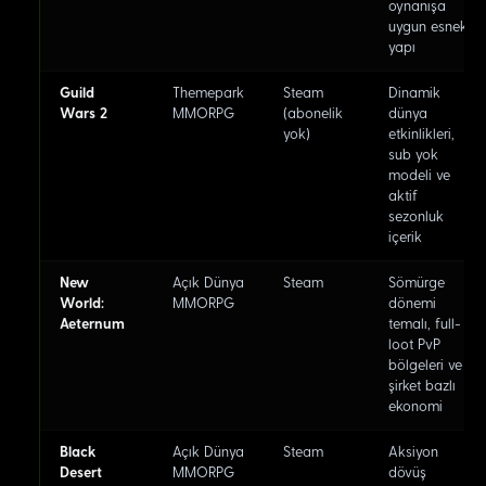
oynanışa
uygun esnek
yapı
Guild
Themepark
Steam
Dinamik
Wars 2
MMORPG
(abonelik
dünya
yok)
etkinlikleri,
sub yok
modeli ve
aktif
sezonluk
içerik
New
Açık Dünya
Steam
Sömürge
World:
MMORPG
dönemi
Aeternum
temalı, full-
loot PvP
bölgeleri ve
şirket bazlı
ekonomi
Black
Açık Dünya
Steam
Aksiyon
Desert
MMORPG
dövüş