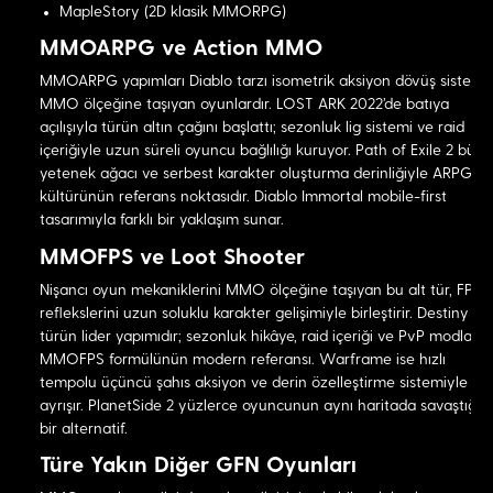
MapleStory (2D klasik MMORPG)
MMOARPG ve Action MMO
MMOARPG yapımları Diablo tarzı isometrik aksiyon dövüş sistemin
MMO ölçeğine taşıyan oyunlardır. LOST ARK 2022'de batıya
açılışıyla türün altın çağını başlattı; sezonluk lig sistemi ve raid
içeriğiyle uzun süreli oyuncu bağlılığı kuruyor. Path of Exile 2 büy
yetenek ağacı ve serbest karakter oluşturma derinliğiyle ARPG
kültürünün referans noktasıdır. Diablo Immortal mobile-first
tasarımıyla farklı bir yaklaşım sunar.
MMOFPS ve Loot Shooter
Nişancı oyun mekaniklerini MMO ölçeğine taşıyan bu alt tür, FPS
reflekslerini uzun soluklu karakter gelişimiyle birleştirir. Destiny 2
türün lider yapımıdır; sezonluk hikâye, raid içeriği ve PvP modlarıy
MMOFPS formülünün modern referansı. Warframe ise hızlı
tempolu üçüncü şahıs aksiyon ve derin özelleştirme sistemiyle
ayrışır. PlanetSide 2 yüzlerce oyuncunun aynı haritada savaştığı n
bir alternatif.
Türe Yakın Diğer GFN Oyunları