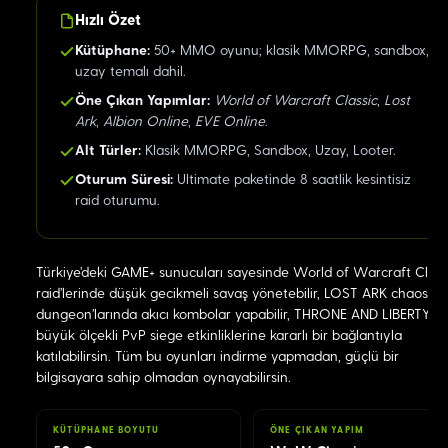
Hızlı Özet
Kütüphane:
50+ MMO oyunu; klasik MMORPG, sandbox,
uzay temalı dahil.
Öne Çıkan Yapımlar:
World of Warcraft Classic
,
Lost
Ark
,
Albion Online
,
EVE Online
.
Alt Türler:
Klasik MMORPG, Sandbox, Uzay, Looter.
Oturum Süresi:
Ultimate paketinde 8 saatlik kesintisiz
raid oturumu.
Türkiye'deki GAME+ sunucuları sayesinde World of Warcraft Class
raid'lerinde düşük gecikmeli savaş yönetebilir, LOST ARK chaos
dungeon'larında akıcı kombolar yapabilir, THRONE AND LIBERTY
büyük ölçekli PvP siege etkinliklerine kararlı bir bağlantıyla
katılabilirsin. Tüm bu oyunları indirme yapmadan, güçlü bir
bilgisayara sahip olmadan oynayabilirsin.
KÜTÜPHANE BOYUTU
ÖNE ÇIKAN YAPIM