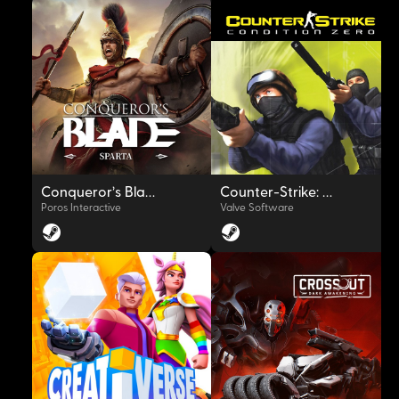
OYNAT
OYNAT
Conqueror's Blade
Counter-Strike: Condition Zero
Poros Interactive
Valve Software
OYNAT
OYNAT