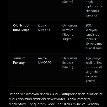
(Steam)
odaklı
diplomasi ve
ekonomik
savaşlar
Old School
Klasik
Oynaması
2007
RuneScape
MMORPG
ücretsiz
versiyonu
(Steam,
temelinde
Jagex)
topluluk
yönlendirmeli
güncellemeler
Tower of
Anime
Oynaması
Açık dünya
Fantasy
MMORPG
ücretsiz
keşfi, anime
(Steam)
tarzı görseller
ve gacha
karakter
sistemi
Listede yer almayan ancak GAME+ kütüphanesinde bulunan diğe
MMO yapımları arasında Neverwinter, Diablo Immortal,
MapleStory, Conqueror's Blade, Star Trek Online ve Genshin