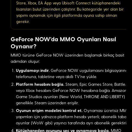
Store, Xbox, EA App veya Ubisoft Connect kütüphanendeki
lisansları bulut üzerinden çalıştırır. Bu kategoride yer alan bir
yapımı oynamak için ilgili platformda oyuna sahip olman
gerekir.
GeForce NOW'da MMO Oyunları Nasıl
Oynanır?
MMO türüne GeForce NOW üzerinden başlamak birkaç basit
adımdan oluşur:
Uygulamayı indir.
GeForce NOW uygulamasını bilgisayarına,
telefonuna, tabletine veya akıllı TV'ne yükle.
Platform hesabını bağla.
Steam, Epic Games Store, Battle.net
veya Xbox hesabını GeForce NOW hesabına bağla. Amazon
Game Studios oyunları (New World, THRONE AND LIBERTY)
genellikle Steam üzerinden erişilir.
Oyunun erişim modelini kontrol et.
Oynaması ücretsiz MMO
yapımları için yalnızca platform hesabı yeterli; abonelik tabanlı
oyunlar (WoW gibi) yayıncı tarafında ayrı abonelik gerektirir.
Kütüphaneden oyununu seç ve oynamaya başla.
MMO