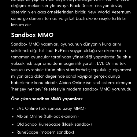
değişimi mekanikleriyle ayrışır. Black Desert aksiyon dövüş
sisteminin en akıcı örneklerinden biridir. New World: Aeternum
sömürge dönemi teması ve şirket bazlı ekonomisiyle farklı bir
konum alır.
Sandbox MMO
Sandbox MMO yapımları, oyuncunun dünyanın kurallarını
şekillendirdiği, full-loot PvP'nin yaygın olduğu ve ekonominin
tamamen oyuncular tarafından yönetildiği yapımlardır. Bu alt tür
yüksek risk taşır ama derin bağımlılık yaratır. EVE Online tek
sunucu evreniyle türün altın standardıdır; topluluk içi diplomasi ve
milyonlarca dolar değerinde sanal kayıplar gerçek dünya
haberlerine konu olabilir. Albion Online ise sınıf sistemi olmayan,
"her şey her şey" felsefesiyle modern sandbox MMO yorumudur.
Öne çıkan sandbox MMO yapımları:
EVE Online (tek sunucu uzay MMO)
Albion Online (full-loot ekonomi)
Old School RuneScape (klasik sandbox)
RuneScape (modern sandbox)