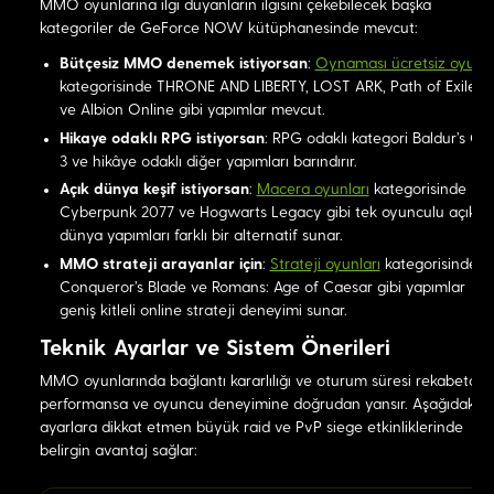
MMO oyunlarına ilgi duyanların ilgisini çekebilecek başka
kategoriler de GeForce NOW kütüphanesinde mevcut:
Bütçesiz MMO denemek istiyorsan
:
Oynaması ücretsiz oyunla
kategorisinde THRONE AND LIBERTY, LOST ARK, Path of Exile 2
ve Albion Online gibi yapımlar mevcut.
Hikaye odaklı RPG istiyorsan
: RPG odaklı kategori Baldur's Ga
3 ve hikâye odaklı diğer yapımları barındırır.
Açık dünya keşif istiyorsan
:
Macera oyunları
kategorisinde
Cyberpunk 2077 ve Hogwarts Legacy gibi tek oyunculu açık
dünya yapımları farklı bir alternatif sunar.
MMO strateji arayanlar için
:
Strateji oyunları
kategorisinde
Conqueror's Blade ve Romans: Age of Caesar gibi yapımlar
geniş kitleli online strateji deneyimi sunar.
Teknik Ayarlar ve Sistem Önerileri
MMO oyunlarında bağlantı kararlılığı ve oturum süresi rekabetçi
performansa ve oyuncu deneyimine doğrudan yansır. Aşağıdaki
ayarlara dikkat etmen büyük raid ve PvP siege etkinliklerinde
belirgin avantaj sağlar: