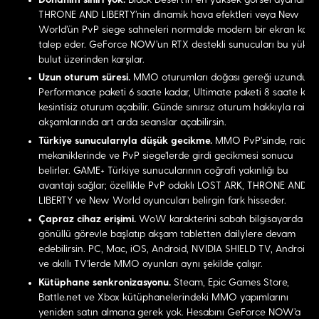
THRONE AND LIBERTY'nin dinamik hava efektleri veya New
World'ün PvP siege sahneleri normalde modern bir ekran kartı
talep eder. GeForce NOW'un RTX destekli sunucuları bu yükü
bulut üzerinden karşılar.
Uzun oturum süresi.
MMO oturumları doğası gereği uzundur.
Performance paketi 6 saate kadar, Ultimate paketi 8 saate kad
kesintisiz oturum açabilir. Günde sınırsız oturum hakkıyla raid
akşamlarında art arda seanslar açabilirsin.
Türkiye sunucularıyla düşük gecikme.
MMO PvP'sinde, raid
mekaniklerinde ve PvP siege'lerde girdi gecikmesi sonucu
belirler. GAME+ Türkiye sunucularının coğrafi yakınlığı bu
avantajı sağlar; özellikle PvP odaklı LOST ARK, THRONE AND
LIBERTY ve New World oyuncuları belirgin fark hisseder.
Çapraz cihaz erişimi.
WoW karakterini sabah bilgisayarda
gönüllü görevle başlatıp akşam tabletten dailylere devam
edebilirsin. PC, Mac, iOS, Android, NVIDIA SHIELD TV, Android 
ve akıllı TV'lerde MMO oyunları aynı şekilde çalışır.
Kütüphane senkronizasyonu.
Steam, Epic Games Store,
Battle.net ve Xbox kütüphanelerindeki MMO yapımlarını
yeniden satın almana gerek yok. Hesabını GeForce NOW'a