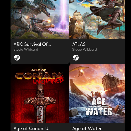
OYNAT
OYNAT
ARK: Survival Of The Fittest
ATLAS
Studio Wildcard
Studio Wildcard
OYNAT
OYNAT
Age of Conan: Unchained
Age of Water