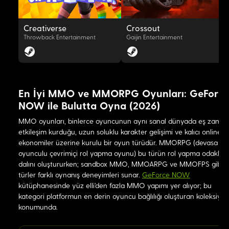
Creativerse
Crossout
Throwback Entertainment
Gaijin Entertainment
En İyi MMO ve MMORPG Oyunları: GeForce
NOW ile Bulutta Oyna (2026)
OYNAT
OYNAT
MMO oyunları, binlerce oyuncunun aynı sanal dünyada eş zaman
etkileşim kurduğu, uzun soluklu karakter gelişimi ve kalıcı online
ekonomiler üzerine kurulu bir oyun türüdür. MMORPG (devasa ço
oyunculu çevrimiçi rol yapma oyunu) bu türün rol yapma odaklı
dalını oluştururken; sandbox MMO, MMOARPG ve MMOFPS gibi a
türler farklı oynanış deneyimleri sunar.
GeForce NOW
kütüphanesinde yüz elli'den fazla MMO yapımı yer alıyor; bu
kategori platformun en derin oyuncu bağlılığı oluşturan koleksiyo
konumunda.