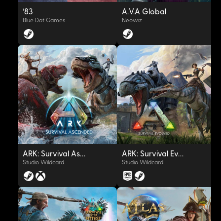
'83
A.V.A Global
Blue Dot Games
Neowiz
OYNAT
OYNAT
ARK: Survival Ascended
ARK: Survival Evolved
Studio Wildcard
Studio Wildcard