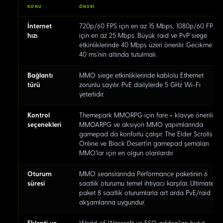
KONU
ÖNERI
İnternet
720p/60 FPS için en az 15 Mbps, 1080p/60 FPS
hızı
için en az 25 Mbps. Büyük raid ve PvP siege
etkinliklerinde 40 Mbps üzeri önerilir. Gecikme
40 ms'nin altında tutulmalı.
Bağlantı
MMO siege etkinliklerinde kablolu Ethernet
türü
zorunlu sayılır. PvE dailylerde 5 GHz Wi-Fi
yeterlidir.
Kontrol
Themepark MMORPG için fare + klavye önerilir;
seçenekleri
MMOARPG ve aksiyon MMO yapımlarında
gamepad da konforlu çalışır. The Elder Scrolls
Online ve Black Desert'in gamepad şemaları
MMO'lar için en olgun olanlardır.
Oturum
MMO seanslarında Performance paketinin 6
süresi
saatlik oturumu temel ihtiyacı karşılar. Ultimate
paket 8 saatlik oturumlarla art arda PvE/raid
akşamlarına uygundur.