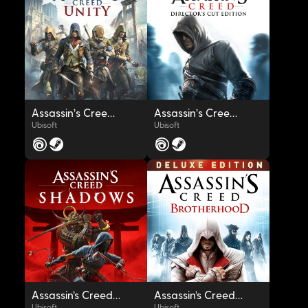
OYNAT
OYNAT
Assassin's Creed® Unity
Assassin's Creed™: Director's Cut Edition
Ubisoft
Ubisoft
OYNAT
OYNAT
Assassin’s Creed Shadows
Assassin’s Creed® Brotherhood Deluxe Edition
Ubisoft
Ubisoft