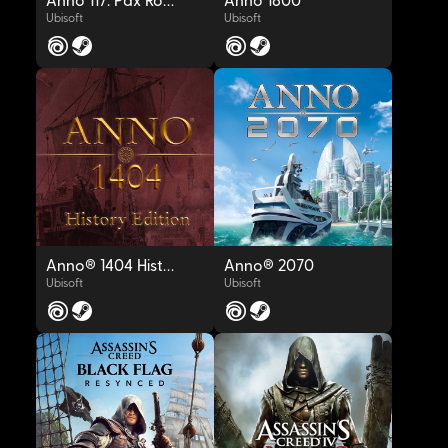
Anno 117: Pax Romana
Anno 1800™
Ubisoft
Ubisoft
OYNAT
OYNAT
Anno® 1404 History Edition
Anno® 2070
Ubisoft
Ubisoft
OYNAT
OYNAT