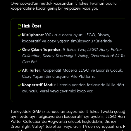
Overcooked'un mutfak kaosundan It Takes Two'nun ödüllü
kooperatifine kadar geniş bir yelpazeyi kapsıyor.
Hızlı Özet
Kütüphane:
100+ aile dostu oyun; LEGO, Disney,
kooperatif ve cozy yaşam simülasyonu türlerinde.
Öne Çıkan Yapımlar:
It Takes Two
,
LEGO Harry Potter
Collection
,
Disney Dreamlight Valley
,
Overcooked! All You
Can Eat
.
Alt Türler:
Kooperatif Macera, LEGO ve Lisanslı Çocuk,
Cozy Yaşam Simülasyonu, Aile Platform.
Kooperatif Modu:
Listenin yarıdan fazlasında iki ile dört
oyunculu yerel veya çevrimiçi koop var.
Türkiye'deki GAME+ sunucuları sayesinde It Takes Two'da çocuğun
aynı evde aynı bilgisayardan kooperatif oynayabilir, LEGO Harry
Potter Collection'da Hogwarts'ı ailecek keşfedebilir, Disney
Dreamlight Valley'i tabletten veya akıllı TV'den oynayabilirsin. Hiçbi