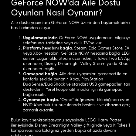
GeForce NOW'da Aile Dostu
Oyunları Nasıl Oynanır?
Aile dostu yapımlara GeForce NOW üzerinden başlamak birkaç
basit adımdan oluşur:
Uygulamayı indir.
GeForce NOW uygulamasını bilgisayarın
telefonuna, tabletine veya akıllı TV'ne kur.
Platform hesabını bağla.
Steam, Epic Games Store, EA A
veya Xbox hesabını GeForce NOW hesabına bağla. LEGO
serileri çoğunlukla Steam üzerinden, It Takes Two EA App
üzerinden, Disney Dreamlight Valley Steam ya da Xbox
üzerinden erişilir.
Gamepad bağla.
Aile dostu yapımları gamepad ile en
konforlu şekilde oynanır. Xbox, PlayStation
DualSense/DualShock ve standart USB gamepad'leri tam
desteklenir. Yerel kooperatif modlar için iki gamepad
bağlanabilir.
Oynamaya başla.
"Oyna" düğmesine tıkladığında oyun
NVIDIA'nın bulut sunucularında başlatılır ve cihazına gerçek
zamanlı aktarılır.
Bulut kayıt senkronizasyonu sayesinde LEGO Harry Potter
ilerleyişinde, Disney Dreamlight Valley çiftliğinde veya It Takes Tw
kampanyasında kaldığınız yerden başka cihazda devam
edebilirsiniz.