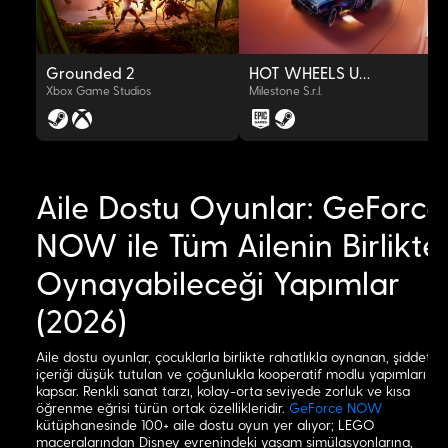
Grounded 2
HOT WHEELS UNLEASHED™
Xbox Game Studios
Milestone S.r.l.
Aile Dostu Oyunlar: GeForce
OYNAT
OYNAT
NOW ile Tüm Ailenin Birlikte
Oynayabileceği Yapımlar
(2026)
Aile dostu oyunlar, çocuklarla birlikte rahatlıkla oynanan, şiddet
içeriği düşük tutulan ve çoğunlukla kooperatif modlu yapımları
kapsar. Renkli sanat tarzı, kolay-orta seviyede zorluk ve kısa
öğrenme eğrisi türün ortak özellikleridir.
GeForce NOW
kütüphanesinde 100+ aile dostu oyun yer alıyor; LEGO
maceralarından Disney evrenindeki yaşam simülasyonlarına,