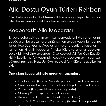
Aile Dostu Oyun Türleri Rehberi
Aile dostu yapımlar dört temel alt türde yoğunlaşır. Her biri farklı b
aile dinamiğine ve farklı bir oturum şekline uyar.
Kooperatif Aile Macerası
İki veya daha çok kişinin aynı kampanyada birlikte ilerlemesini
odağa alan bu alt tür, aile birliği için en uygun yapımları barındırır. 
Takes Two 2021 Game Awards yılın oyunu ödülünü kazandı;
tamamen iki kişilik kooperatif mekaniğiyle tasarlandı, ebeveyn-
çocuk birlikteliğine uygundur. Overcooked! All You Can Eat dört
kişilik kaotik mutfak yapımıdır; çocuk ve ebeveyn aynı seansta
gülmeyi paylaşır. PlateUp! Overcooked formülüne roguelite ilerle
ekler.
Öne çıkan kooperatif aile macerası yapımları:
It Takes Two (Game Awards yılın oyunu, iki kişilik koop)
Overcooked! All You Can Eat (dört kişilik mutfak kaosu)
PlateUp! (kooperatif restoran roguelite)
Moving Out (taşınma temalı koop)
Human: Fall Flat (fizik tabanlı mizahi koop)
Trine 5: A Clockwork Conspiracy (fantastik kooperatif
platform)