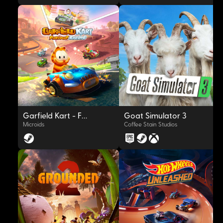
OYNAT
OYNAT
Garfield Kart - Furious Racing
Goat Simulator 3
Microids
Coffee Stain Studios
OYNAT
OYNAT