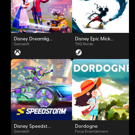
Disney Dreamlight Valley
Disney Epic Mickey: Rebrushed
Gameloft
THQ Nordic
OYNAT
OYNAT
Disney Speedstorm
Dordogne
Gameloft
Focus Entertainment