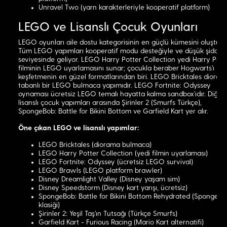
Unravel Two (yarn karakterleriyle kooperatif platform)
LEGO ve Lisanslı Çocuk Oyunları
LEGO oyunları aile dostu kategorisinin en güçlü kümesini oluşturur
Tüm LEGO yapımları kooperatif modu desteğiyle ve düşük şiddet
seviyesinde geliyor. LEGO Harry Potter Collection yedi Harry Pott
filminin LEGO uyarlamasını sunar; çocukla beraber Hogwarts'ı
keşfetmenin en güzel formatlarından biri. LEGO Bricktales dioram
tabanlı bir LEGO bulmaca yapımıdır. LEGO Fortnite: Odyssey
oynaması ücretsiz LEGO temalı hayatta kalma sandbox'ıdır. Diğer
lisanslı çocuk yapımları arasında Şirinler 2 (Smurfs Türkçe),
SpongeBob: Battle for Bikini Bottom ve Garfield Kart yer alır.
Öne çıkan LEGO ve lisanslı yapımlar:
LEGO Bricktales (diorama bulmaca)
LEGO Harry Potter Collection (yedi filmin uyarlaması)
LEGO Fortnite: Odyssey (ücretsiz LEGO survival)
LEGO Brawls (LEGO platform brawler)
Disney Dreamlight Valley (Disney yaşam sim)
Disney Speedstorm (Disney kart yarışı, ücretsiz)
SpongeBob: Battle for Bikini Bottom Rehydrated (SpongeB
klasiği)
Şirinler 2: Yeşil Taş'ın Tutsağı (Türkçe Smurfs)
Garfield Kart - Furious Racing (Mario Kart alternatifi)