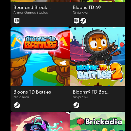
Bear and Breakfast
Bloons TD 6®
Armor Games Studios
Ninja Kiwi
OYNAT
OYNAT
Bloons TD Battles
Bloons® TD Battles 2
Ninja Kiwi
Ninja Kiwi