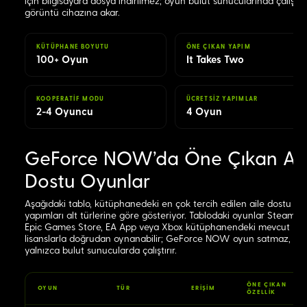
için bilgisayara dosya indirilmez; oyun bulut sunucularında çalışır,
görüntü cihazına akar.
KÜTÜPHANE BOYUTU
ÖNE ÇIKAN YAPIM
100+ Oyun
It Takes Two
KOOPERATIF MODU
ÜCRETSIZ YAPIMLAR
2-4 Oyuncu
4 Oyun
GeForce NOW'da Öne Çıkan Ail
Dostu Oyunlar
Aşağıdaki tablo, kütüphanedeki en çok tercih edilen aile dostu
yapımları alt türlerine göre gösteriyor. Tablodaki oyunlar Steam,
Epic Games Store, EA App veya Xbox kütüphanendeki mevcut
lisanslarla doğrudan oynanabilir; GeForce NOW oyun satmaz,
yalnızca bulut sunucularda çalıştırır.
ÖNE ÇIKAN
OYUN
TÜR
ERIŞIM
ÖZELLIK