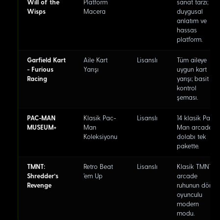
Will of the
Platform
sanat tarzı;
Wisps
Macera
duygusal
anlatım ve
hassas
platform.
Garfield Kart
Aile Kart
Lisanslı
Tüm aileye
- Furious
Yarışı
uygun kart
Racing
yarışı; basit
kontrol
şeması.
PAC-MAN
Klasik Pac-
Lisanslı
14 klasik Pac-
MUSEUM+
Man
Man arcade
Koleksiyonu
dolabı tek
pakette.
TMNT:
Retro Beat
Lisanslı
Klasik TMNT
Shredder's
'em Up
arcade
Revenge
ruhunun dört
oyunculu
modern
modu.