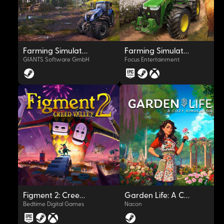
Farming Simulator 15
Farming Simulator 19
GIANTS Software GmbH
Focus Entertainment
OYNAT
OYNAT
Figment 2: Creed Valley
Garden Life: A Cozy Simulator
Bedtime Digital Games
Nacon