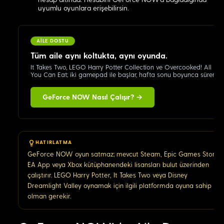
hesap altında. Hesabını GeForce NOW'a bağladığında
uyumlu oyunlara erişebilirsin.
AİLE DOSTU
Tüm aile aynı koltukta, aynı oyunda.
It Takes Two, LEGO Harry Potter Collection ve Overcooked! All
You Can Eat; iki gamepad ile başlar, hafta sonu boyunca sürer.
GeForce NOW Nasıl Çalışır? →
HATIRLATMA
GeForce NOW oyun satmaz; mevcut Steam, Epic Games Store,
EA App veya Xbox kütüphanendeki lisansları bulut üzerinden
çalıştırır. LEGO Harry Potter, It Takes Two veya Disney
Dreamlight Valley oynamak için ilgili platformda oyuna sahip
olman gerekir.