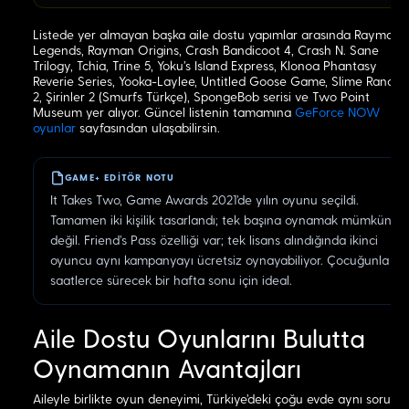
Listede yer almayan başka aile dostu yapımlar arasında Rayman
Legends, Rayman Origins, Crash Bandicoot 4, Crash N. Sane
Trilogy, Tchia, Trine 5, Yoku's Island Express, Klonoa Phantasy
Reverie Series, Yooka-Laylee, Untitled Goose Game, Slime Ranche
2, Şirinler 2 (Smurfs Türkçe), SpongeBob serisi ve Two Point
Museum yer alıyor. Güncel listenin tamamına
GeForce NOW
oyunlar
sayfasından ulaşabilirsin.
GAME+ EDITÖR NOTU
It Takes Two, Game Awards 2021'de yılın oyunu seçildi.
Tamamen iki kişilik tasarlandı; tek başına oynamak mümkün
değil. Friend's Pass özelliği var; tek lisans alındığında ikinci
oyuncu aynı kampanyayı ücretsiz oynayabiliyor. Çocuğunla
saatlerce sürecek bir hafta sonu için ideal.
Aile Dostu Oyunlarını Bulutta
Oynamanın Avantajları
Aileyle birlikte oyun deneyimi, Türkiye'deki çoğu evde aynı sorunla