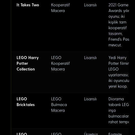
It Takes Two
Kooperatif
Lisanslı
2021 Game
Macera
Awards yılın
oyunu; iki
kişilik tam
kooperatif
tasarım,
Friend's Pass
mevcut.
LEGO Harry
LEGO
Lisanslı
Yedi Harry
Potter
Kooperatif
Potter filminin
Collection
Macera
LEGO
uyarlaması;
iki oyunculu
yerel koop.
LEGO
LEGO
Lisanslı
Diorama
Bricktales
Bulmaca
tabanlı LEGO
Macera
inşa
bulmacaları;
rahat tempo.
LEGO
LEGO
Ücretsiz
Fortnite