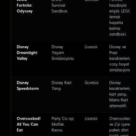
Fortnite:
Survival
hesabıyla
Odyssey
Sandbox
erişilir, LEGO
temalı
hayatta
kalma
sandbox'ı.
Disney
Disney
Lisanslı
Disney ve
Dreamlight
Yaşam
Pixar
Valley
Simülasyonu
karakterleriyle
cozy hayat
simülasyonu.
Disney
Disney Kart
Ücretsiz
Disney
Speedstorm
Yarışı
karakterleriyle
kart yarışı,
Mario Kart
alternatifi.
Overcooked!
Party Co-op
Lisanslı
Overcooked 1
All You Can
Mutfak
ve 2'yi içeren
Eat
Kaosu
paket; dört