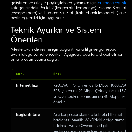
geliştiren ve aileyle paylaşılabilen yapımlar için
bulmaca oyunları
kategorisindeki Portal 2 (kooperatif kampanya), Escape Simulator
(escape room) ve Human: Fall Flat (fizik tabanlı kooperatif) ailece
beyin egzersizi için uygundur.
Teknik Ayarlar ve Sistem
Önerileri
Aileyle oyun deneyimi için bağlantı kararlılığı ve gamepad
uyumluluğu temel önceliktir. Aşağıdaki ayarlara dikkat etmen rah
bir aile oyun seansı sağlar:
KONU
ÖNERI
İnternet hızı
720p/60 FPS için en az 15 Mbps, 1080p/60
FPS için en az 25 Mbps. Çok oyunculu LEGO
ve Overcooked seanslarında 40 Mbps üzeri
önerilir.
Bağlantı türü
Aile koop seanslarında kablolu Ethernet
bağlantısı önerilir. Wi-Fi'daki dalgalanmalar
It Takes Two ve Overcooked gibi
senkronizasyon gerektiren yapımlarda fark