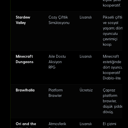
kişilik yerel
kooperatif.
Stardew
Cozy Çiftlik
Lisanslı
Pikselli çiftlik
Valley
Simülasyonu
ve sosyal
yaşam; dört
oyunculu
çevrimiçi
koop.
Minecraft
Aile Dostu
Lisanslı
Minecraft
Dungeons
Aksiyon
estetiğinde
RPG
dört oyunculu
kooperatif
Diablo-lite.
Brawlhalla
Platform
Ücretsiz
Çapraz
Brawler
platform
brawler,
düşük şiddetli
dövüş.
Ori and the
Atmosferik
Lisanslı
El çizimi