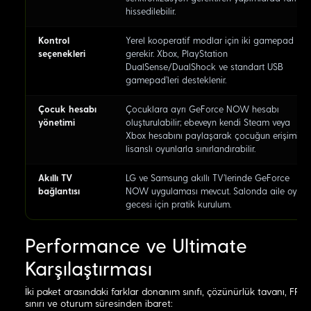
hissedilebilir.
Kontrol
Yerel kooperatif modlar için iki gamepad
seçenekleri
gerekir. Xbox, PlayStation
DualSense/DualShock ve standart USB
gamepad'leri desteklenir.
Çocuk hesabı
Çocuklara ayrı GeForce NOW hesabı
yönetimi
oluşturulabilir; ebeveyn kendi Steam veya
Xbox hesabını paylaşarak çocuğun erişimini
lisanslı oyunlarla sınırlandırabilir.
Akıllı TV
LG ve Samsung akıllı TV'lerinde GeForce
bağlantısı
NOW uygulaması mevcut. Salonda aile oyun
gecesi için pratik kurulum.
Performance ve Ultimate
Karşılaştırması
İki paket arasındaki farklar donanım sınıfı, çözünürlük tavanı, FPS
sınırı ve oturum süresinden ibaret: