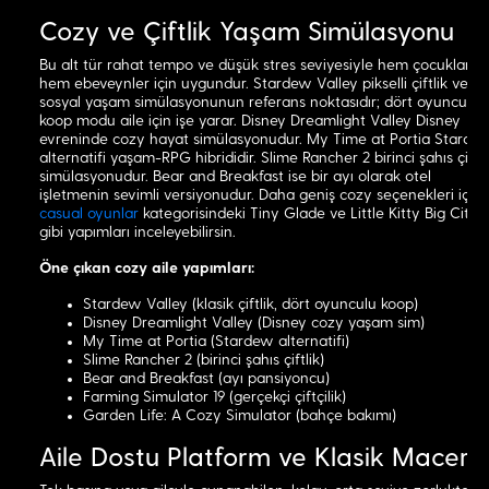
Cozy ve Çiftlik Yaşam Simülasyonu
Bu alt tür rahat tempo ve düşük stres seviyesiyle hem çocuklar
hem ebeveynler için uygundur. Stardew Valley pikselli çiftlik ve
sosyal yaşam simülasyonunun referans noktasıdır; dört oyunculu
koop modu aile için işe yarar. Disney Dreamlight Valley Disney
evreninde cozy hayat simülasyonudur. My Time at Portia Starde
alternatifi yaşam-RPG hibrididir. Slime Rancher 2 birinci şahıs çiftli
simülasyonudur. Bear and Breakfast ise bir ayı olarak otel
işletmenin sevimli versiyonudur. Daha geniş cozy seçenekleri için
casual oyunlar
kategorisindeki Tiny Glade ve Little Kitty Big City
gibi yapımları inceleyebilirsin.
Öne çıkan cozy aile yapımları:
Stardew Valley (klasik çiftlik, dört oyunculu koop)
Disney Dreamlight Valley (Disney cozy yaşam sim)
My Time at Portia (Stardew alternatifi)
Slime Rancher 2 (birinci şahıs çiftlik)
Bear and Breakfast (ayı pansiyoncu)
Farming Simulator 19 (gerçekçi çiftçilik)
Garden Life: A Cozy Simulator (bahçe bakımı)
Aile Dostu Platform ve Klasik Macera