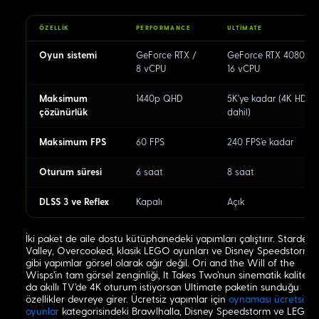
ÖZELLIK
PERFORMANCE
ULTIMATE
Oyun sistemi
GeForce RTX /
GeForce RTX 4080 /
8 vCPU
16 vCPU
Maksimum
1440p QHD
5K'ye kadar (4K HDR
çözünürlük
dahil)
Maksimum FPS
60 FPS
240 FPS'e kadar
Oturum süresi
6 saat
8 saat
DLSS 3 ve Reflex
Kapalı
Açık
İki paket de aile dostu kütüphanedeki yapımları çalıştırır. Stardew
Valley, Overcooked, klasik LEGO oyunları ve Disney Speedstorm
gibi yapımlar görsel olarak ağır değil. Ori and the Will of the
Wisps'in tam görsel zenginliği, It Takes Two'nun sinematik kalitesi 
da akıllı TV'de 4K oturum istiyorsan Ultimate paketin sunduğu
özellikler devreye girer. Ücretsiz yapımlar için
oynaması ücretsiz
oyunlar
kategorisindeki Brawlhalla, Disney Speedstorm ve LEGO