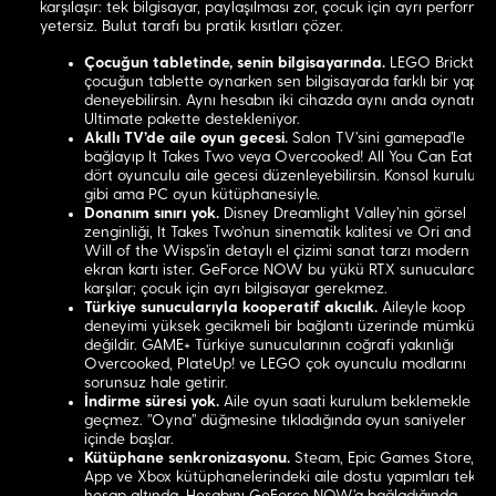
karşılaşır: tek bilgisayar, paylaşılması zor, çocuk için ayrı performa
yetersiz. Bulut tarafı bu pratik kısıtları çözer.
Çocuğun tabletinde, senin bilgisayarında.
LEGO Bricktales
çocuğun tablette oynarken sen bilgisayarda farklı bir yapım
deneyebilirsin. Aynı hesabın iki cihazda aynı anda oynatmas
Ultimate pakette destekleniyor.
Akıllı TV'de aile oyun gecesi.
Salon TV'sini gamepad'le
bağlayıp It Takes Two veya Overcooked! All You Can Eat ile
dört oyunculu aile gecesi düzenleyebilirsin. Konsol kurulum
gibi ama PC oyun kütüphanesiyle.
Donanım sınırı yok.
Disney Dreamlight Valley'nin görsel
zenginliği, It Takes Two'nun sinematik kalitesi ve Ori and th
Will of the Wisps'in detaylı el çizimi sanat tarzı modern
ekran kartı ister. GeForce NOW bu yükü RTX sunucularda
karşılar; çocuk için ayrı bilgisayar gerekmez.
Türkiye sunucularıyla kooperatif akıcılık.
Aileyle koop
deneyimi yüksek gecikmeli bir bağlantı üzerinde mümkün
değildir. GAME+ Türkiye sunucularının coğrafi yakınlığı
Overcooked, PlateUp! ve LEGO çok oyunculu modlarını
sorunsuz hale getirir.
İndirme süresi yok.
Aile oyun saati kurulum beklemekle
geçmez. "Oyna" düğmesine tıkladığında oyun saniyeler
içinde başlar.
Kütüphane senkronizasyonu.
Steam, Epic Games Store, EA
App ve Xbox kütüphanelerindeki aile dostu yapımları tek