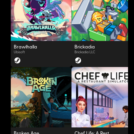
OYNAT
OYNAT
Brawlhalla
Brickadia
Ubisoft
Brickadia LLC
OYNAT
OYNAT
Broken Age
Chef Life: A Restaurant Simulator