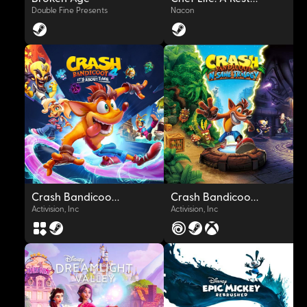
Double Fine Presents
Nacon
OYNAT
OYNAT
Crash Bandicoot™ 4: It's About Time
Crash Bandicoot™ N. Sane Trilogy
Activision, Inc
Activision, Inc
OYNAT
OYNAT