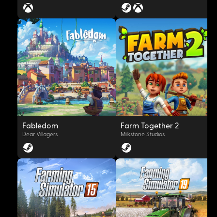
OYNAT
OYNAT
Fabledom
Farm Together 2
Dear Villagers
Milkstone Studios
OYNAT
OYNAT