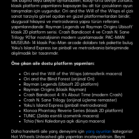
Tek başına veya aileyle oynanabilen, kolay-orta seviye zorlukta
klasik platform yapımlarını kapsayan bu alt tür çocukların oyunla
tanışmaları için uygundur. Ori and the Will of the Wisps el çizimi
sanat tarzıyla görsel açıdan en güzel platformerlardan biridir;
duygusal hikayesi ve metroidvania yapısı türün referans
yapımlarındandır. Rayman Legends ve Rayman Origins Ubisoft'un
klasik 2D platform serisi. Crash Bandicoot 4 ve Crash N. Sane
Trilogy 90'lar nostaljisinin modern uyarlamasıdır. PAC-MAN
MUSEUM+ 14 klasik Pac-Man arcade dolabını tek pakette buluşturu
Yoku's Island Express ise pinball ve metroidvania birleşiminde
alışılmadık bir tasarımdır.
Öne çıkan aile dostu platform yapımları:
Ori and the Will of the Wisps (atmosferik macera)
Ori and the Blind Forest (orijinal Ori)
Rayman Legends (Ubisoft 2D platform)
Rayman Origins (klasik Rayman)
Crash Bandicoot 4: It's About Time (modern Crash)
Crash N. Sane Trilogy (orijinal üçleme remaster)
Yoku's Island Express (pinball metroidvania)
Klonoa Phantasy Reverie Series (klasik 2D platform)
TUNIC (Zelda esintili izometrik macera)
Tchia (Yeni Kaledonya açık dünya macera)
Daha hareketli aile yarış deneyimi için
yarış oyunları
kategorisinde
Hot Wheels Unleashed gibi yapımları inceleyebilirsin. Beyni