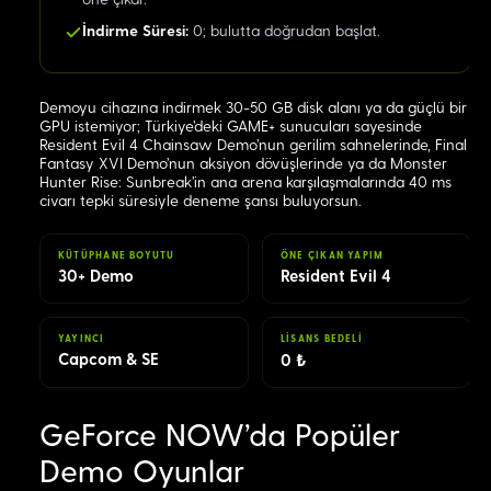
öne çıkar.
İndirme Süresi:
0; bulutta doğrudan başlat.
Demoyu cihazına indirmek 30-50 GB disk alanı ya da güçlü bir
GPU istemiyor; Türkiye'deki GAME+ sunucuları sayesinde
Resident Evil 4 Chainsaw Demo'nun gerilim sahnelerinde, Final
Fantasy XVI Demo'nun aksiyon dövüşlerinde ya da Monster
Hunter Rise: Sunbreak'in ana arena karşılaşmalarında 40 ms
civarı tepki süresiyle deneme şansı buluyorsun.
KÜTÜPHANE BOYUTU
ÖNE ÇIKAN YAPIM
30+ Demo
Resident Evil 4
YAYINCI
LISANS BEDELI
Capcom & SE
0 ₺
GeForce NOW'da Popüler
Demo Oyunlar