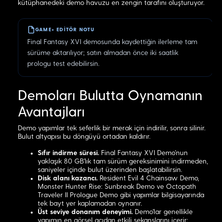
kütüphanedeki demo havuzu en zengin tarafını oluşturuyor.
GAME+ EDITÖR NOTU
Final Fantasy XVI demosunda kaydettiğin ilerleme tam
sürüme aktarılıyor; satın almadan önce iki saatlik
prologu test edebilirsin.
Demoları Bulutta Oynamanın
Avantajları
Demo yapımlar tek seferlik bir merak için indirilir, sonra silinir.
Bulut altyapısı bu döngüyü ortadan kaldırır.
Sıfır indirme süresi.
Final Fantasy XVI Demo'nun
yaklaşık 80 GB'lık tam sürüm gereksinimini indirmeden,
saniyeler içinde bulut üzerinden başlatabilirsin.
Disk alanı kazancı.
Resident Evil 4 Chainsaw Demo,
Monster Hunter Rise: Sunbreak Demo ve Octopath
Traveler II Prologue Demo gibi yapımlar bilgisayarında
tek bayt yer kaplamadan oynanır.
Üst seviye donanım deneyimi.
Demo'lar genellikle
yapımın en görsel açıdan etkili sekanslarını içerir;