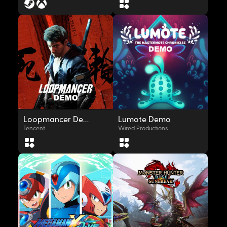
OYNAT
OYNAT
Loopmancer Demo
Lumote Demo
Tencent
Wired Productions
OYNAT
OYNAT