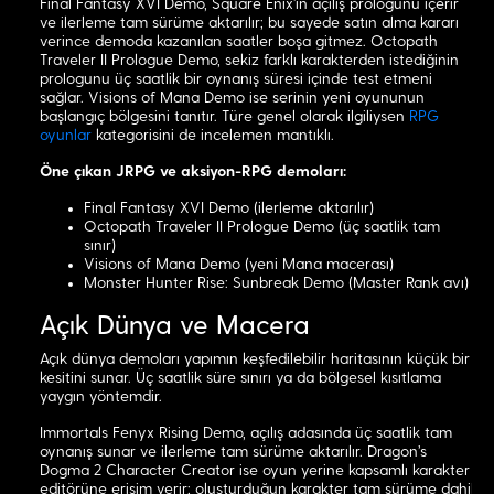
Final Fantasy XVI Demo, Square Enix'in açılış prologunu içerir
ve ilerleme tam sürüme aktarılır; bu sayede satın alma kararı
verince demoda kazanılan saatler boşa gitmez. Octopath
Traveler II Prologue Demo, sekiz farklı karakterden istediğinin
prologunu üç saatlik bir oynanış süresi içinde test etmeni
sağlar. Visions of Mana Demo ise serinin yeni oyununun
başlangıç bölgesini tanıtır. Türe genel olarak ilgiliysen
RPG
oyunlar
kategorisini de incelemen mantıklı.
Öne çıkan JRPG ve aksiyon-RPG demoları:
Final Fantasy XVI Demo (ilerleme aktarılır)
Octopath Traveler II Prologue Demo (üç saatlik tam
sınır)
Visions of Mana Demo (yeni Mana macerası)
Monster Hunter Rise: Sunbreak Demo (Master Rank avı)
Açık Dünya ve Macera
Açık dünya demoları yapımın keşfedilebilir haritasının küçük bir
kesitini sunar. Üç saatlik süre sınırı ya da bölgesel kısıtlama
yaygın yöntemdir.
Immortals Fenyx Rising Demo, açılış adasında üç saatlik tam
oynanış sunar ve ilerleme tam sürüme aktarılır. Dragon's
Dogma 2 Character Creator ise oyun yerine kapsamlı karakter
editörüne erişim verir; oluşturduğun karakter tam sürüme dahil