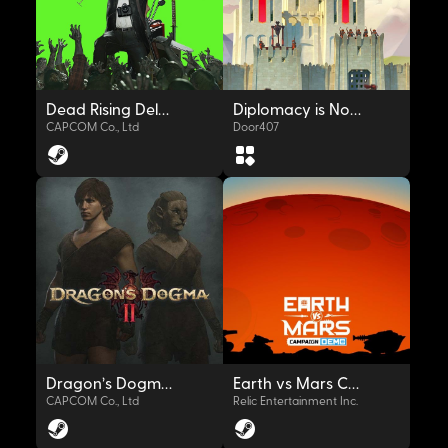
Dead Rising Deluxe Remaster (Demo)
Diplomacy is Not an Option Demo
CAPCOM Co., Ltd
Door407
OYNAT
OYNAT
Dragon's Dogma 2 Character Creator & Storage
Earth vs Mars Campaign Demo
CAPCOM Co., Ltd
Relic Entertainment Inc.