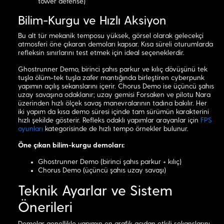
tower defense)
Bilim-Kurgu ve Hızlı Aksiyon
Bu alt tür mekanik temposu yüksek, görsel olarak gelecekçi
atmosferi öne çıkaran demoları kapsar. Kısa süreli oturumlarda
refleksin sınırlarını test etmek için ideal seçeneklerdir.
Ghostrunner Demo, birinci şahıs parkur ve kılıç dövüşünü tek
tuşla ölüm-tek tuşla zafer mantığında birleştiren cyberpunk
yapımın açılış sekanslarını içerir. Chorus Demo ise üçüncü şahıs
uzay savaşına odaklanır; uzay gemisi Forsaken ve pilotu Nara
üzerinden hızlı ölçek savaş manevralarının tadına bakılır. Her
iki yapım da kısa demo süresi içinde tam sürümün karakterini
hızlı şekilde gösterir. Refleks odaklı yapımlar arayanlar için
FPS
oyunları
kategorisinde de hızlı tempo örnekler bulunur.
Öne çıkan bilim-kurgu demoları:
Ghostrunner Demo (birinci şahıs parkur + kılıç)
Chorus Demo (üçüncü şahıs uzay savaşı)
Teknik Ayarlar ve Sistem
Önerileri