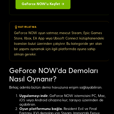
GeForce NOW'u Keşfet →
HATIRLATMA
GeForce NOW oyun satmaz; mevcut Steam, Epic Games
Store, Xbox, EA App veya Ubisoft Connect kütüphanendeki
lisansları bulut üzerinden çalıştırır. Bu kategoride yer alan
bir yapımı oynamak için ilgili platformda oyuna sahip
olman gerekir.
GeForce NOW'da Demoları
Nasıl Oynanır?
Birkaç adımla bütün demo havuzuna erişim sağlayabilirsin.
Uygulamayı indir.
GeForce NOW istemcisini PC, Mac,
iOS veya Android cihazına kur; tarayıcı üzerinden de
açabilirsin.
Oyun platformunu bağla.
Resident Evil ve Final
Fantasy XVI demoları için Steam, Immortals Fenyx