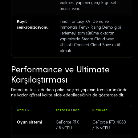
edilmesi yapımın gerçek görsel
hissini verir.
Kayıt
Final Fantasy XVI Demo ve
senkronizasyonu
Immortals Fenyx Rising Demo gibi
ilerlemeyi tam sürüme aktaran
yapımlarda Steam Cloud veya
Ubisoft Connect Cloud Save aktif
olmalı.
Performance ve Ultimate
Karşılaştırması
Demoları test ederken paket seçimi yapımın tam sürümünde
ne kadar görsel kalite elde edebileceğinin de göstergesidir.
ÖZELLIK
PERFORMANCE
ULTIMATE
Oyun sistemi
GeForce RTX
GeForce RTX 4080
/ 8 vCPU
/ 16 vCPU